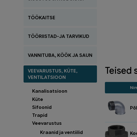
TÖÖKAITSE
TÖÖRIISTAD-JA TARVIKUD
VANNITUBA, KÖÖK JA SAUN
Teised 
VEEVARUSTUS, KÜTE,
VENTILATSIOON
Ni
Kanalisatsioon
Küte
Sifoonid
Põl
Trapid
Veevarustus
Kraanid ja ventiilid
Ko