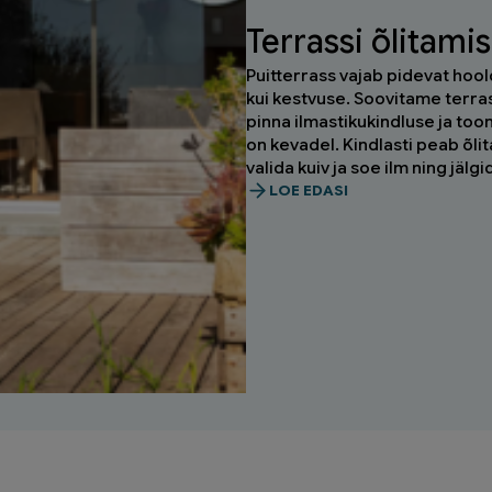
Terrassi õlitami
Puitterrass vajab pidevat hool
kui kestvuse. Soovitame terras
pinna ilmastikukindluse ja too
on kevadel. Kindlasti peab õli
valida kuiv ja soe ilm ning jäl
LOE EDASI