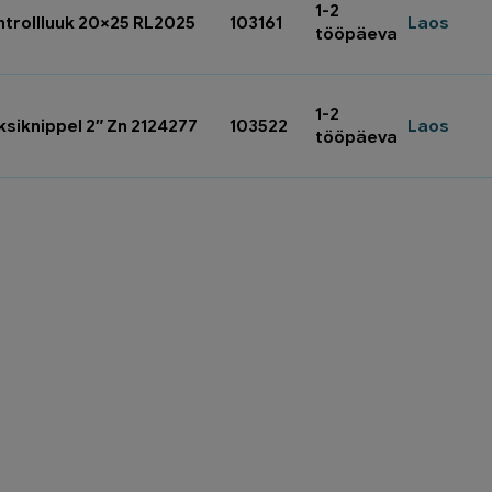
1-2
ntrollluuk 20×25 RL2025
103161
Laos
tööpäeva
1-2
ksiknippel 2″ Zn 2124277
103522
Laos
tööpäeva