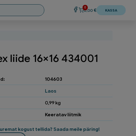
0
€
0,00
KASSA
ex liide 16×16 434001
d:
104603
Laos
0,99 kg
Keeratav liitmik
uremat kogust tellida? Saada meile päring!