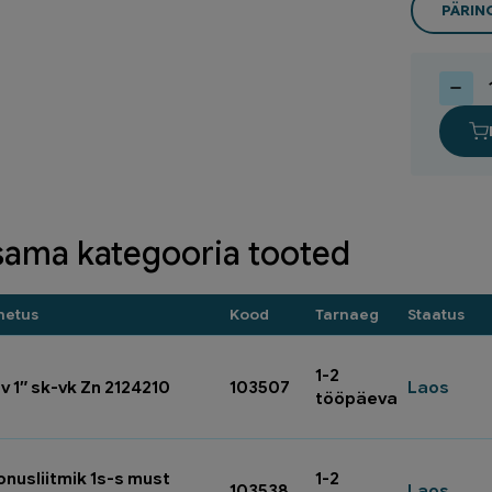
PÄRI
Al-
Pex
liide
16x16
43400
kogus
sama kategooria tooted
metus
Kood
Tarnaeg
Staatus
1-2
v 1″ sk-vk Zn 2124210
103507
Laos
tööpäeva
onusliitmik 1s-s must
1-2
103538
Laos