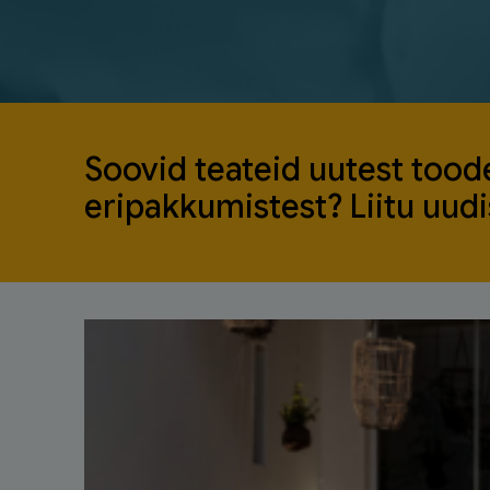
Soovid teateid uutest toode
eripakkumistest? Liitu uudis