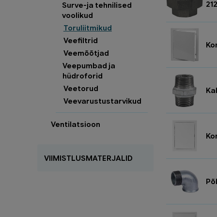
21
Surve-ja tehnilised
voolikud
Toruliitmikud
Veefiltrid
Ko
Veemõõtjad
Veepumbad ja
hüdroforid
Veetorud
Ka
Veevarustustarvikud
Ventilatsioon
Ko
VIIMISTLUSMATERJALID
Põl