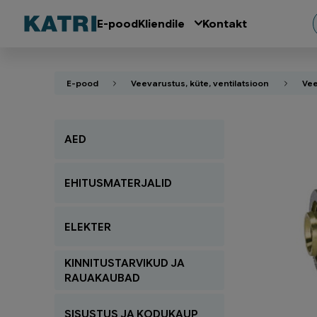
E-pood
Kliendile
Kontakt
E-pood
Veevarustus, küte, ventilatsioon
Vee
AED
EHITUSMATERJALID
ELEKTER
KINNITUSTARVIKUD JA
RAUAKAUBAD
SISUSTUS JA KODUKAUP