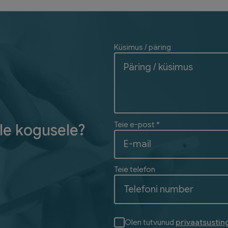
Küsimus / päring
Teie e-post *
le kogusele?
Teie telefon
Olen tutvunud
privaatsusti