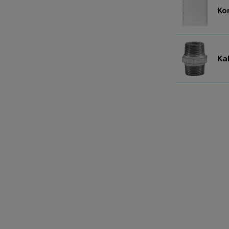
Ko
Ka