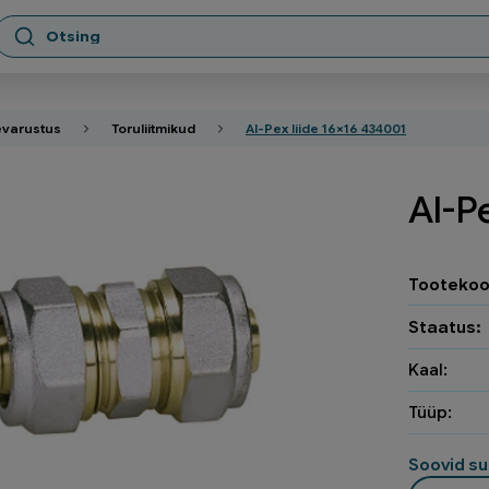
varustus
Toruliitmikud
Al-Pex liide 16×16 434001
Al-P
Tootekoo
Staatus:
Kaal:
Tüüp:
Soovid su