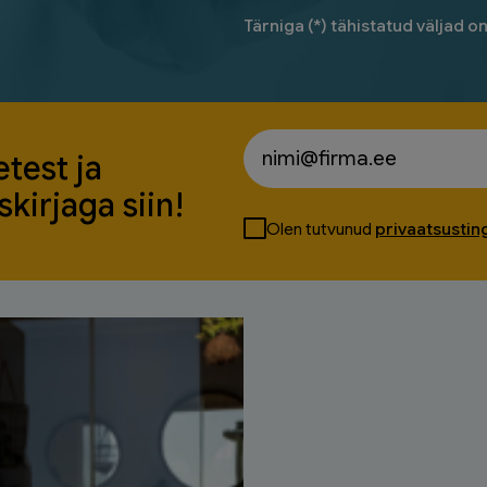
Tärniga (*) tähistatud väljad o
test ja
kirjaga siin!
Olen tutvunud
privaatsusti