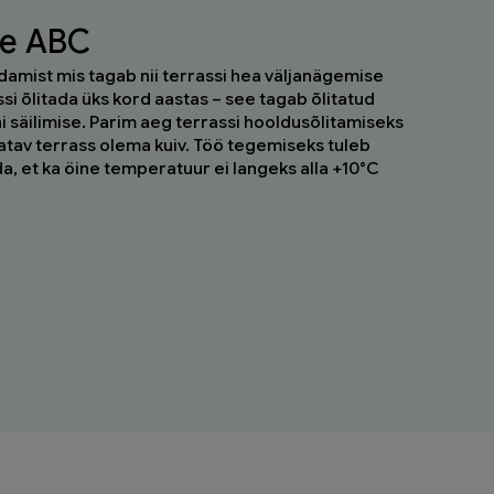
se ABC
damist mis tagab nii terrassi hea väljanägemise
si õlitada üks kord aastas – see tagab õlitatud
ni säilimise. Parim aeg terrassi hooldusõlitamiseks
tatav terrass olema kuiv. Töö tegemiseks tuleb
gida, et ka öine temperatuur ei langeks alla +10°C