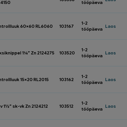
24150
tööpäeva
1-2
ntrollluuk 60×60 RL6060
103167
Laos
tööpäeva
1-2
ksiknippel 1¼” Zn 2124275
103520
Laos
tööpäeva
1-2
ntrollluuk 15×20 RL2015
103162
Laos
tööpäeva
1-2
v 1½” sk-vk Zn 2124212
103512
Laos
tööpäeva