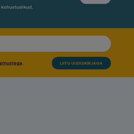
n kohustuslikud.
ngimustega
.