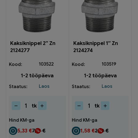
Kaksiknippel 2″ Zn
Kaksiknippel 1″ Zn
2124277
2124274
103522
103519
1-2 tööpäeva
1-2 tööpäeva
Laos
Laos
tk
tk
Kaksiknippel
Kaksiknippel
2"
1"
Zn
Zn
2124277
2124274
5,33
€
7,10
€
1,58
€
2,10
€
kogus
kogus