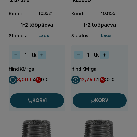
2124276
RL2030
103521
103156
1-2 tööpäeva
1-2 tööpäeva
Laos
Laos
tk
tk
Kaksiknippel
Kontrollluuk
1½"
20x30
Zn
RL2030
2124276
kogus
3,00
€
4,00
€
12,75
€
17,00
€
kogus
KORVI
KORVI