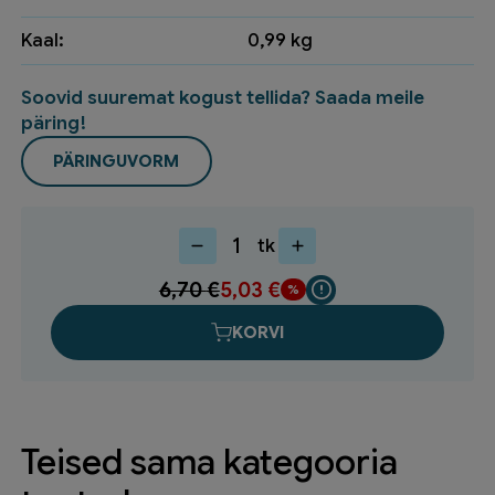
Kaal:
0,99 kg
Soovid suuremat kogust tellida? Saada meile
päring!
PÄRINGUVORM
tk
Garaaži
renni
6,70
€
5,03
€
toruots
vasak
KORVI
335615
kogus
Teised sama kategooria