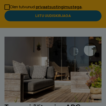
Olen tutvunud
privaatsustingimustega
.