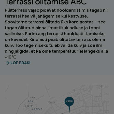
Terrassi õlitamise ABC
Puitterrass vajab pidevat hooldamist mis tagab nii
terrassi hea väljanägemise kui kestvuse.
Soovitame terrassi õlitada üks kord aastas – see
tagab õlitatud pinna ilmastikukindluse ja tooni
säilimise. Parim aeg terrassi hooldusõlitamiseks
on kevadel. Kindlasti peab õlitatav terrass olema
kuiv. Töö tegemiseks tuleb valida kuiv ja soe ilm
ning jälgida, et ka öine temperatuur ei langeks alla
+10°C
LOE EDASI