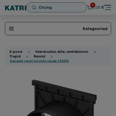
0
€
0,00
Kategooriad
E-pood
Veevarustus, küte, ventilatsioon
Trapid
Rennid
Garaaži renni toruots vasak 335615