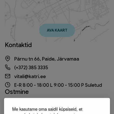
AVA KAART
Kontaktid
Pärnu tn 66, Paide, Järvamaa
(+372) 385 3335
vitali@katri.ee
E-R 8:00 - 18:00 L 9:00 - 15:00 P Suletud
Ostmine
Privaatsustingimused
Me kasutame oma saidil küpsiseid, et