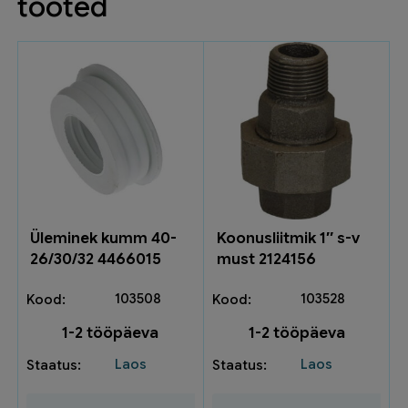
tooted
Üleminek kumm 40-
Koonusliitmik 1″ s-v
26/30/32 4466015
must 2124156
103508
103528
1-2 tööpäeva
1-2 tööpäeva
Laos
Laos