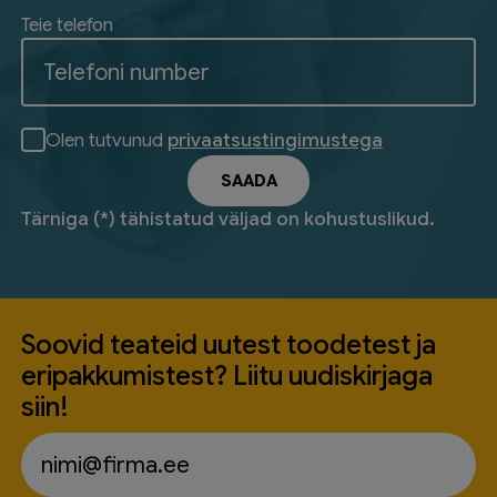
Teie telefon
Olen tutvunud
privaatsustingimustega
Tärniga (*) tähistatud väljad on kohustuslikud.
Soovid teateid uutest toodetest ja
eripakkumistest? Liitu uudiskirjaga
siin!