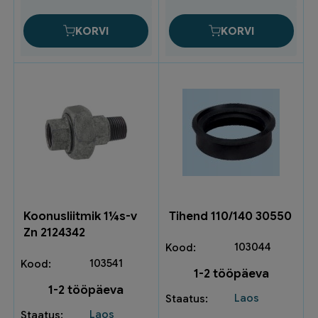
KORVI
KORVI
Koonusliitmik 1¼s-v
Tihend 110/140 30550
Zn 2124342
103044
103541
1-2 tööpäeva
1-2 tööpäeva
Laos
Laos