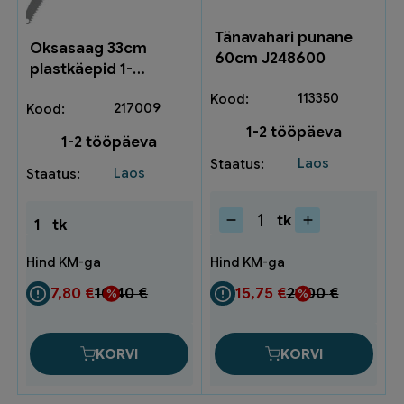
Tänavahari punane
Oksasaag 33cm
60cm J248600
plastkäepid 1-
GR6630
113350
217009
1-2 tööpäeva
1-2 tööpäeva
Laos
Laos
tk
1
tk
Tänavahari
punane
60cm
J248600
7,80
€
10,40
€
15,75
€
21,00
€
kogus
KORVI
KORVI