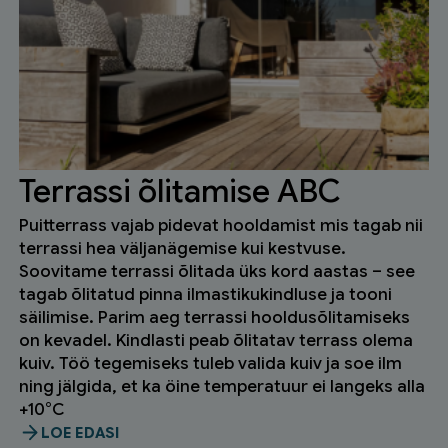
Terrassi õlitamise ABC
Puitterrass vajab pidevat hooldamist mis tagab nii
terrassi hea väljanägemise kui kestvuse.
Soovitame terrassi õlitada üks kord aastas – see
tagab õlitatud pinna ilmastikukindluse ja tooni
säilimise. Parim aeg terrassi hooldusõlitamiseks
on kevadel. Kindlasti peab õlitatav terrass olema
kuiv. Töö tegemiseks tuleb valida kuiv ja soe ilm
ning jälgida, et ka öine temperatuur ei langeks alla
+10°C
LOE EDASI