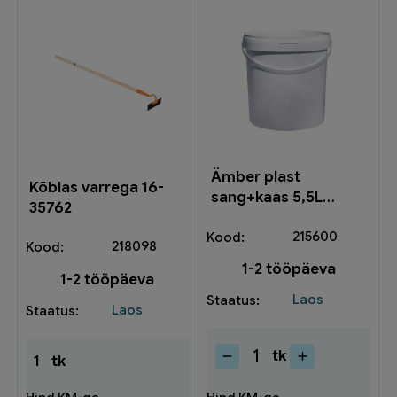
Ämber plast
Kõblas varrega 16-
sang+kaas 5,5L
35762
F240058
215600
218098
1-2 tööpäeva
1-2 tööpäeva
Laos
Laos
tk
1
tk
Ämber
plast