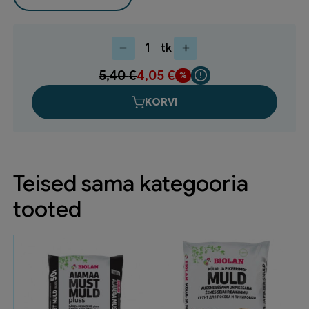
tk
Hiirepeleti
ultraheli
5,40
€
4,05
€
30-
50khz
KORVI
seinapesasse
kogus
Teised sama kategooria
tooted