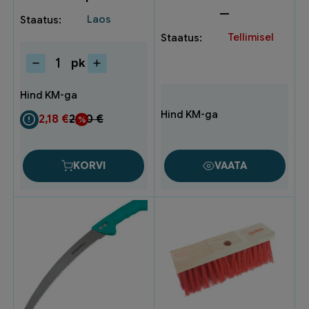
—
Laos
Tellimisel
pk
Lipik
istikupotti
5tk/pk
B008847
2,18
€
2,90
€
kogus
KORVI
VAATA