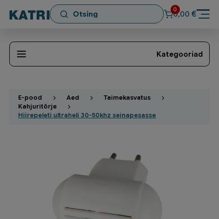
0
€
0,00
Kategooriad
E-pood
Aed
Taimekasvatus
Kahjuritõrje
Hiirepeleti ultraheli 30-50khz seinapesasse