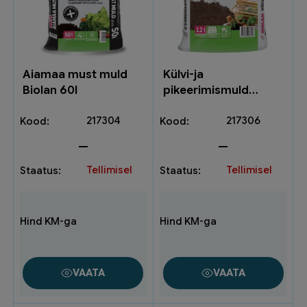
Aiamaa must muld
Külvi-ja
Biolan 60l
pikeerimismuld
Biolan 12L
217304
217306
—
—
Tellimisel
Tellimisel
VAATA
VAATA