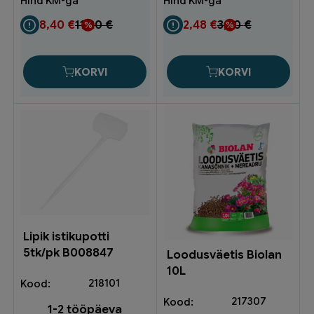
sang+kaas
5,5L
8,40
€
11,20
€
2,48
€
3,30
€
F240058
kogus
KORVI
KORVI
Lipik istikupotti
5tk/pk B008847
Loodusväetis Biolan
10L
218101
217307
1-2 tööpäeva