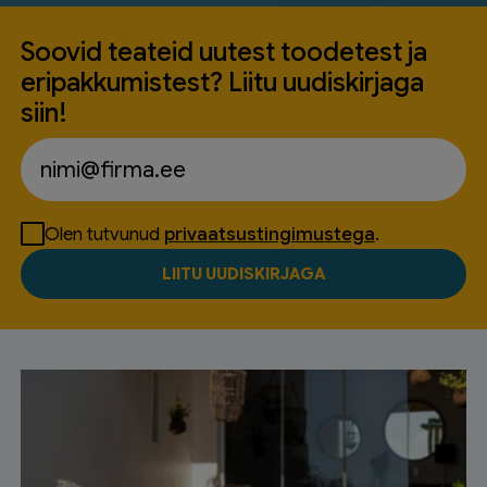
Soovid teateid uutest toodetest ja
eripakkumistest? Liitu uudiskirjaga
siin!
Olen tutvunud
privaatsustingimustega
.