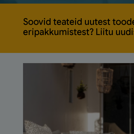
Soovid teateid uutest toode
eripakkumistest? Liitu uudis