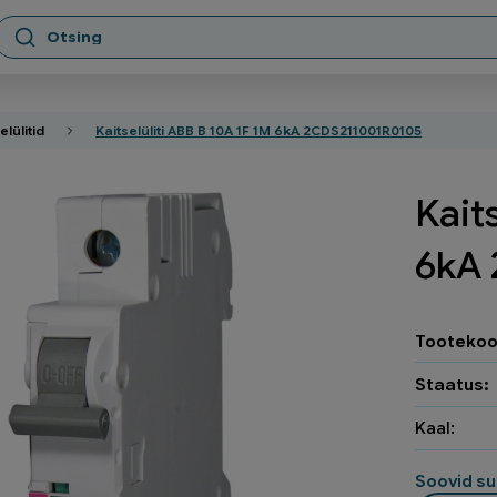
elülitid
Kaitselüliti ABB B 10A 1F 1M 6kA 2CDS211001R0105
Kait
6kA
Tootekoo
Staatus:
Kaal:
Soovid su