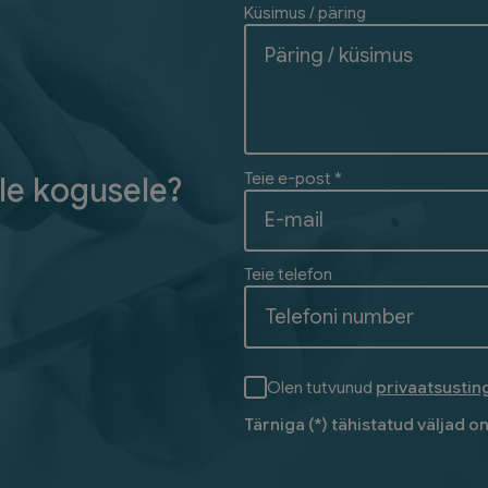
Küsimus / päring
Teie e-post *
le kogusele?
Teie telefon
Olen tutvunud
privaatsusti
Tärniga (*) tähistatud väljad o