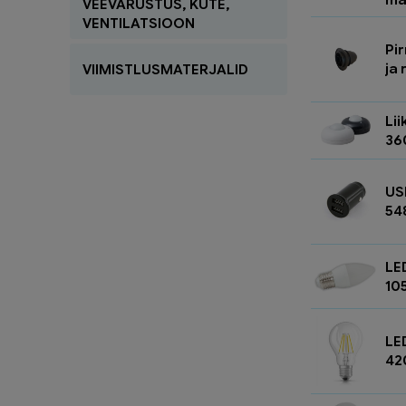
VEEVARUSTUS, KÜTE,
VENTILATSIOON
Pi
ja
VIIMISTLUSMATERJALID
Li
36
US
54
LE
10
LE
42