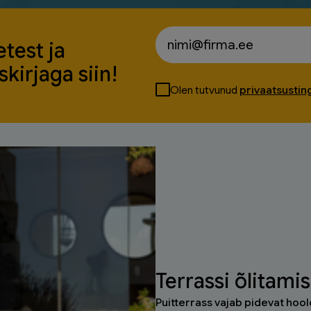
test ja
kirjaga siin!
Olen tutvunud
privaatsusti
Terrassi õlitami
Puitterrass vajab pidevat hool