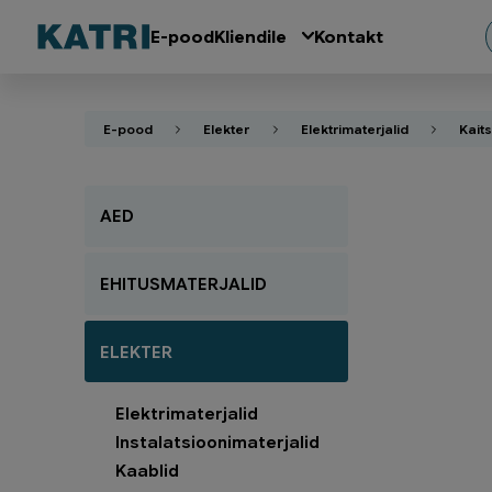
E-pood
Kliendile
Kontakt
E-pood
Elekter
Elektrimaterjalid
Kaits
AED
EHITUSMATERJALID
ELEKTER
Elektrimaterjalid
Instalatsioonimaterjalid
Kaablid