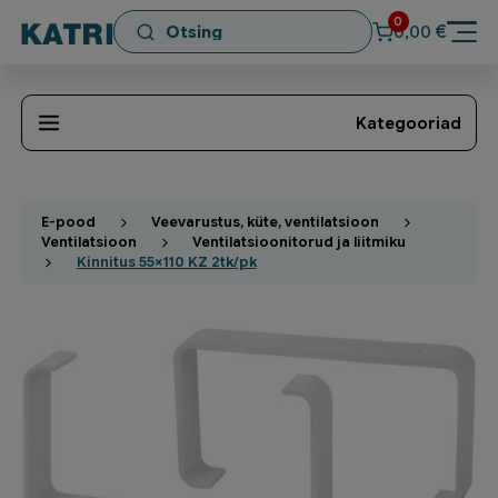
0
€
0,00
Kategooriad
E-pood
Veevarustus, küte, ventilatsioon
Ventilatsioon
Ventilatsioonitorud ja liitmiku
Kinnitus 55×110 KZ 2tk/pk