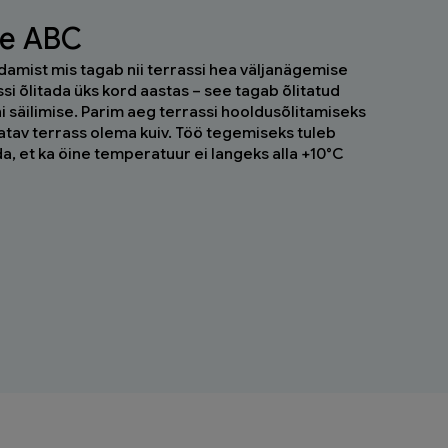
se ABC
damist mis tagab nii terrassi hea väljanägemise
si õlitada üks kord aastas – see tagab õlitatud
ni säilimise. Parim aeg terrassi hooldusõlitamiseks
tatav terrass olema kuiv. Töö tegemiseks tuleb
gida, et ka öine temperatuur ei langeks alla +10°C