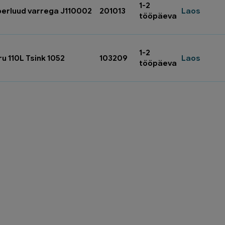
1-2
iberluud varrega J110002
201013
Laos
tööpäeva
1-2
u 110L Tsink 1052
103209
Laos
tööpäeva