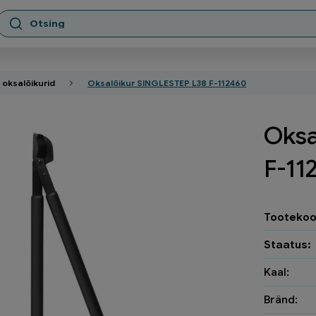
 oksalõikurid
Oksalõikur SINGLESTEP L38 F-112460
Oksa
F-11
Tootekoo
Staatus:
Kaal:
Bränd: