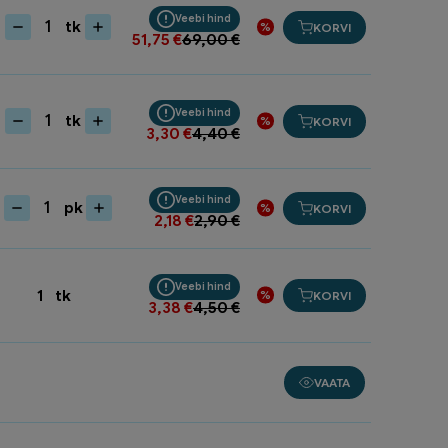
Y001197
Veebi hind
tk
KORVI
kogus
Käru
51,75
€
69,00
€
110L
2-
rattaline
Veebi hind
1039
tk
KORVI
Taimenöör
3,30
€
4,40
€
kogus
60m
rullis
1-
Veebi hind
pk
KORVI
GR5050
Lipik
2,18
€
2,90
€
kogus
istikupotti
5tk/pk
B008847
Veebi hind
1
tk
KORVI
kogus
3,38
€
4,50
€
VAATA