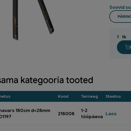
Soovid su
PÄRI
1
tk
sama kategooria tooted
metus
Kood
Tarnaeg
Staatus
havars 180cm d=28mm
1-2
218008
Laos
01197
tööpäeva