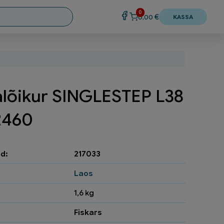
0
€
0,00
KASSA
lõikur SINGLESTEP L38
2460
d:
217033
Laos
1,6 kg
Fiskars