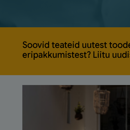
Soovid teateid uutest toode
eripakkumistest? Liitu uudis