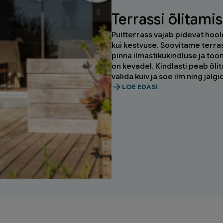
Terrassi õlitami
Puitterrass vajab pidevat hool
kui kestvuse. Soovitame terras
pinna ilmastikukindluse ja too
on kevadel. Kindlasti peab õli
valida kuiv ja soe ilm ning jäl
LOE EDASI