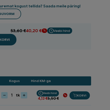
uremat kogust tellida? Saada meile päring!
NGUVORM
53,60
€
40,20
€
Veebi hind
KORVI
Kogus
Hind KM-ga
Veebi hind
tk
KORVI
Rehavars
4,13
€
5,50
€
180cm
d=28mm