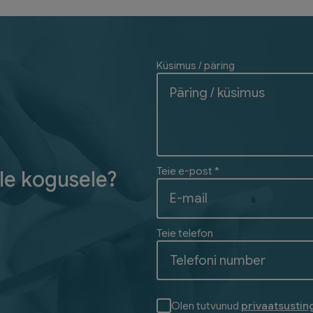
Küsimus / päring
Teie e-post *
le kogusele?
Teie telefon
Olen tutvunud
privaatsusti