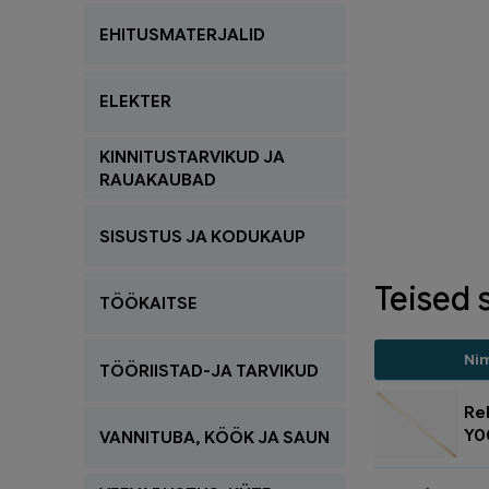
EHITUSMATERJALID
ELEKTER
KINNITUSTARVIKUD JA
RAUAKAUBAD
SISUSTUS JA KODUKAUP
Teised 
TÖÖKAITSE
Ni
TÖÖRIISTAD-JA TARVIKUD
Re
Y0
VANNITUBA, KÖÖK JA SAUN