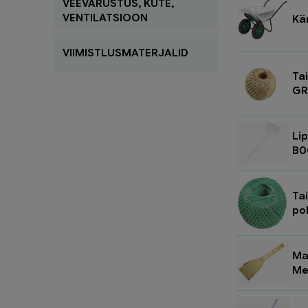
VEEVARUSTUS, KÜTE,
VENTILATSIOON
Kär
VIIMISTLUSMATERJALID
Tai
GR
Lip
B0
Ta
po
Ma
Me