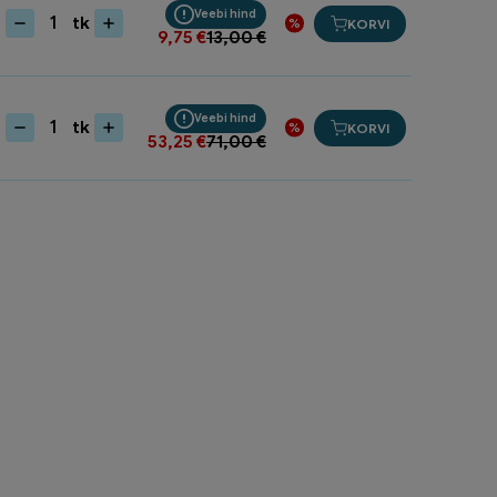
Veebi hind
tk
KORVI
Fiiberluud
9,75
€
13,00
€
varrega
J110002
kogus
Veebi hind
tk
KORVI
Käru
53,25
€
71,00
€
110L
Tsink
1052
kogus