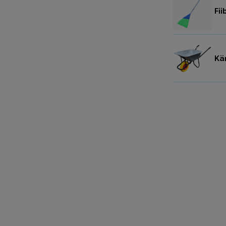
Fi
Kär