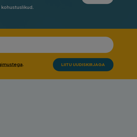
n kohustuslikud.
ngimustega
.