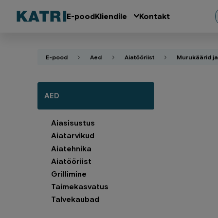
E-pood
Kliendile
Kontakt
E-pood
Aed
Aiatööriist
Murukäärid ja
AED
Aiasisustus
Aiatarvikud
Aiatehnika
Aiatööriist
Grillimine
Taimekasvatus
Talvekaubad