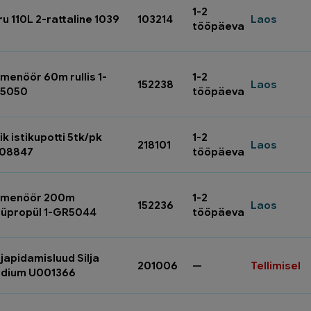
1-2
u 110L 2-rattaline 1039
103214
Laos
tööpäeva
menöör 60m rullis 1-
1-2
152238
Laos
5050
tööpäeva
ik istikupotti 5tk/pk
1-2
218101
Laos
08847
tööpäeva
imenöör 200m
1-2
152236
Laos
lüpropül 1-GR5044
tööpäeva
japidamisluud Silja
201006
—
Tellimisel
dium U001366