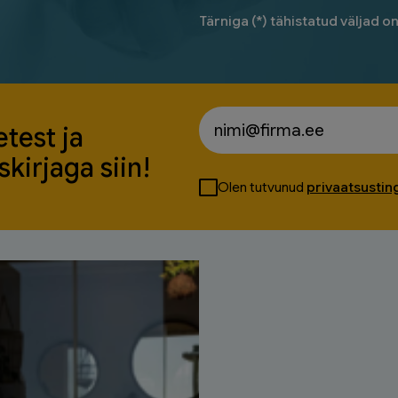
Tärniga (*) tähistatud väljad o
test ja
kirjaga siin!
Olen tutvunud
privaatsusti