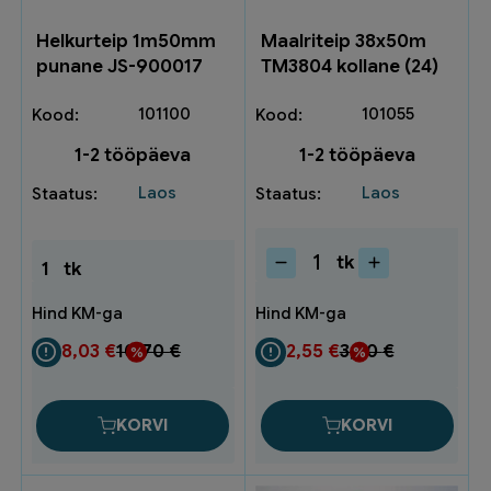
Helkurteip 1m50mm
Maalriteip 38x50m
punane JS-900017
TM3804 kollane (24)
101100
101055
1-2 tööpäeva
1-2 tööpäeva
Laos
Laos
tk
1
tk
Maalriteip
38x50m
TM3804
kollane
8,03
€
10,70
€
2,55
€
3,40
€
(24)
kogus
KORVI
KORVI