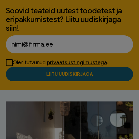
Soovid teateid uutest toodetest ja
eripakkumistest? Liitu uudiskirjaga
siin!
Olen tutvunud
privaatsustingimustega
.