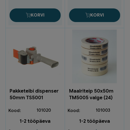
(36)
kogus
KORVI
KORVI
Pakketeibi dispenser
Maalriteip 50x50m
50mm TS5001
TM5005 valge (24)
101020
101003
1-2 tööpäeva
1-2 tööpäeva