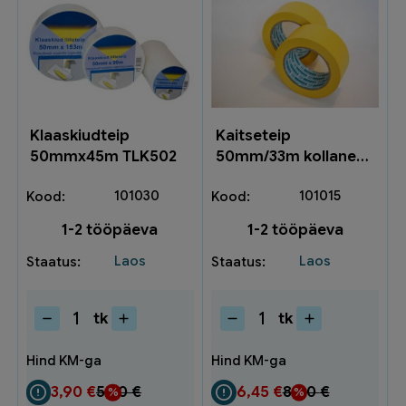
Klaaskiudteip
Kaitseteip
50mmx45m TLK502
50mm/33m kollane
TKA068 (36)
101030
101015
1-2 tööpäeva
1-2 tööpäeva
Laos
Laos
tk
tk
Klaaskiudteip
Kaitseteip
50mmx45m
50mm/33m
TLK502
kollane
kogus
TKA068
3,90
€
5,20
€
6,45
€
8,60
€