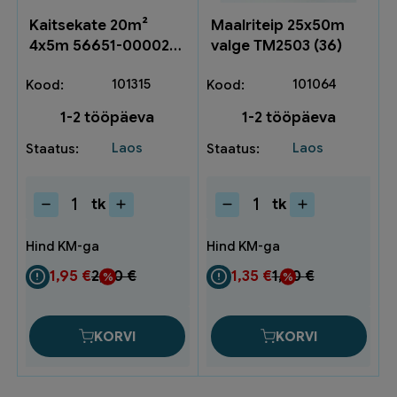
Kaitsekate 20m²
Maalriteip 25x50m
4x5m 56651-00002-
valge TM2503 (36)
01 (20)
101315
101064
1-2 tööpäeva
1-2 tööpäeva
Laos
Laos
tk
tk
Kaitsekate
Maalriteip
20m²
25x50m
4x5m
valge
56651-
TM2503
1,95
€
2,60
€
1,35
€
1,80
€
00002-
(36)
01
kogus
(20)
KORVI
KORVI
kogus