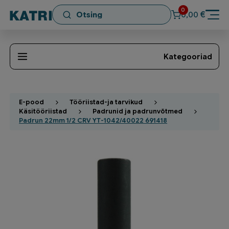
0
€
0,00
Kategooriad
E-pood
Tööriistad-ja tarvikud
Käsitööriistad
Padrunid ja padrunvõtmed
Padrun 22mm 1/2 CRV YT-1042/40022 691418