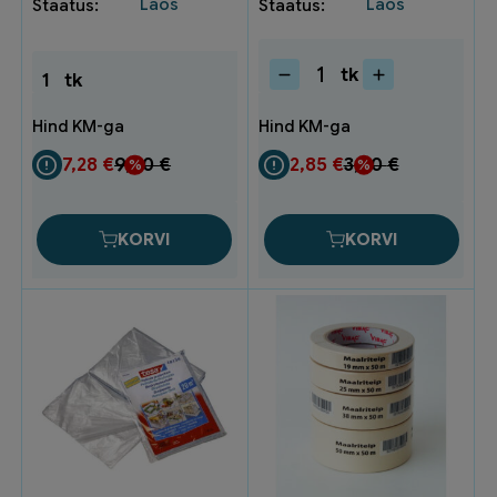
Laos
Laos
tk
1
tk
Maalriteip
50x50m
TM5005
valge
7,28
€
9,70
€
2,85
€
3,80
€
(24)
kogus
KORVI
KORVI