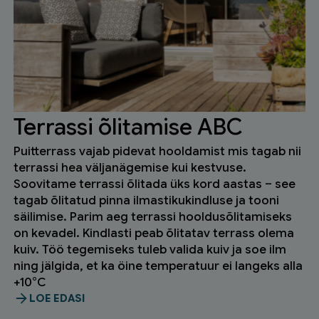
Terrassi õlitamise ABC
Puitterrass vajab pidevat hooldamist mis tagab nii
terrassi hea väljanägemise kui kestvuse.
Soovitame terrassi õlitada üks kord aastas – see
tagab õlitatud pinna ilmastikukindluse ja tooni
säilimise. Parim aeg terrassi hooldusõlitamiseks
on kevadel. Kindlasti peab õlitatav terrass olema
kuiv. Töö tegemiseks tuleb valida kuiv ja soe ilm
ning jälgida, et ka öine temperatuur ei langeks alla
+10°C
LOE EDASI