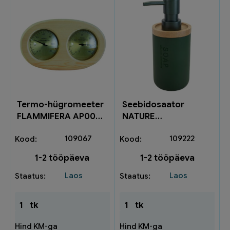
Termo-hügromeeter
Seebidosaator
FLAMMIFERA AP007
NATURE
504714553
tumeroheline 833-21
109067
109222
1-2 tööpäeva
1-2 tööpäeva
Laos
Laos
1
tk
1
tk