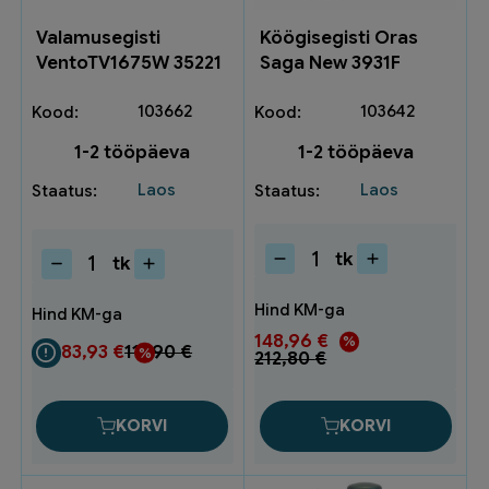
Valamusegisti
Köögisegisti Oras
VentoTV1675W 35221
Saga New 3931F
103662
103642
1-2 tööpäeva
1-2 tööpäeva
Laos
Laos
tk
tk
Köögisegisti
Valamusegisti
Oras
VentoTV1675W
Saga
35221
148,96
€
New
kogus
83,93
€
111,90
€
Algne
Current
212,80
€
3931F
hind
price
oli:
is:
kogus
212,80 €.
148,96 €.
KORVI
KORVI