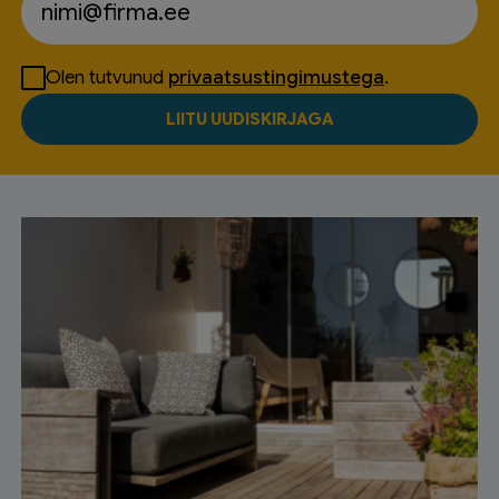
Olen tutvunud
privaatsustingimustega
.