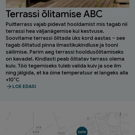
Terrassi õlitamise ABC
Puitterrass vajab pidevat hooldamist mis tagab nii
terrassi hea väljanägemise kui kestvuse.
Soovitame terrassi õlitada üks kord aastas – see
tagab õlitatud pinna ilmastikukindluse ja tooni
säilimise. Parim aeg terrassi hooldusõlitamiseks
on kevadel. Kindlasti peab õlitatav terrass olema
kuiv. Töö tegemiseks tuleb valida kuiv ja soe ilm
ning jälgida, et ka öine temperatuur ei langeks alla
+10°C
LOE EDASI