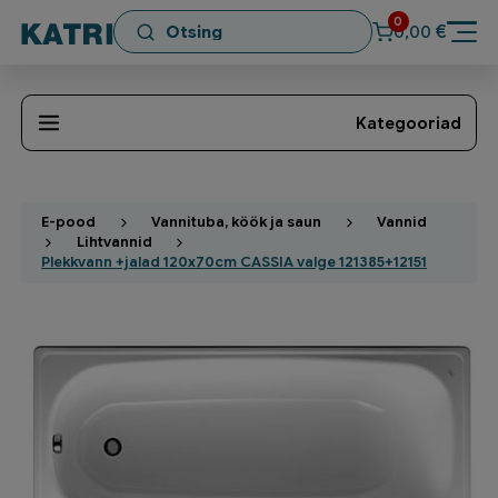
0
€
0,00
Kategooriad
E-pood
Vannituba, köök ja saun
Vannid
Lihtvannid
Plekkvann +jalad 120x70cm CASSIA valge 121385+12151