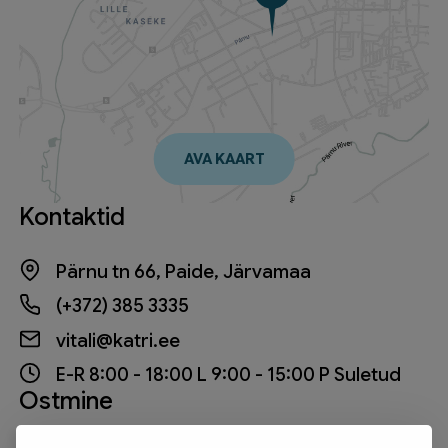
AVA KAART
Kontaktid
Pärnu tn 66, Paide, Järvamaa
(+372) 385 3335
vitali@katri.ee
E-R 8:00 - 18:00 L 9:00 - 15:00 P Suletud
Ostmine