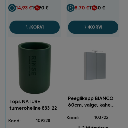
14,93
€
19,90
€
8,70
€
11,60
€
KORVI
KORVI
Peeglikapp BIANCO
Tops NATURE
60cm, valge, kahe
tumeroheline 833-22
uksega B60PKS
103722
109228