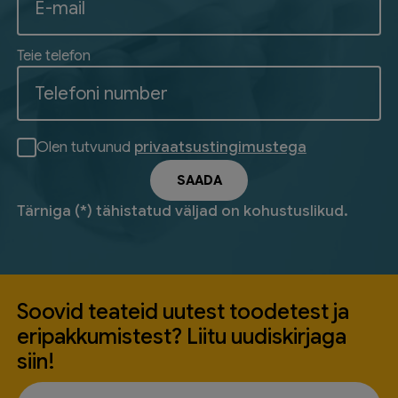
Teie telefon
Olen tutvunud
privaatsustingimustega
Tärniga (*) tähistatud väljad on kohustuslikud.
Soovid teateid uutest toodetest ja
eripakkumistest? Liitu uudiskirjaga
siin!