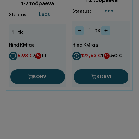
1-2 tööpäeva
1-2 tööpäeva
Laos
Laos
tk
1
tk
Peeglikapp
BIANCO
60cm,
valge,
5,93
€
7,90
€
122,63
€
163,50
€
kahe
uksega
B60PKS
KORVI
KORVI
kogus