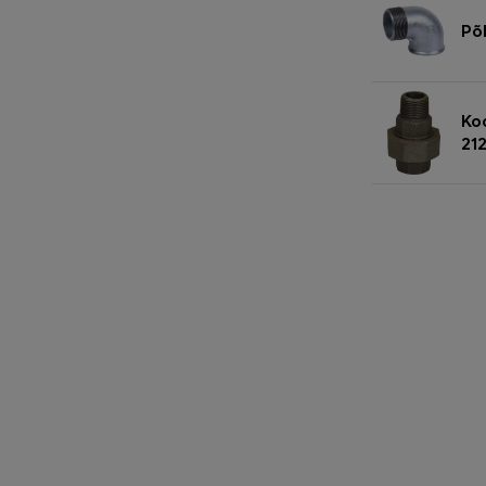
Põ
Koo
21