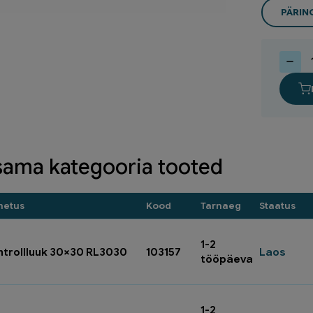
PÄRI
Press
kolmik
20x20
43276
kogus
sama kategooria tooted
metus
Kood
Tarnaeg
Staatus
1-2
ntrollluuk 30×30 RL3030
103157
Laos
tööpäeva
1-2