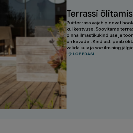
Terrassi õlitami
Puitterrass vajab pidevat hool
kui kestvuse. Soovitame terras
pinna ilmastikukindluse ja too
on kevadel. Kindlasti peab õli
valida kuiv ja soe ilm ning jäl
LOE EDASI