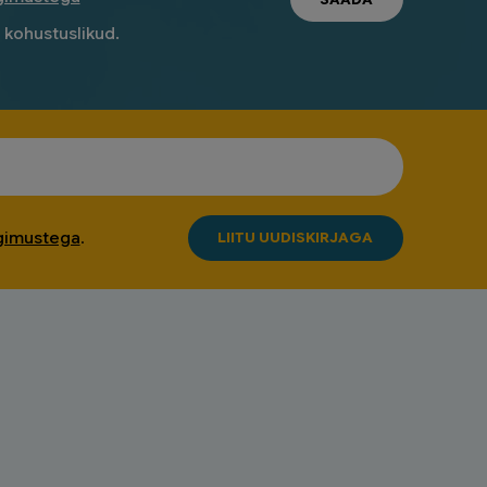
n kohustuslikud.
ngimustega
.