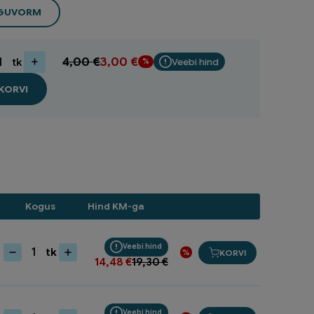
NGUVORM
4,00
€
3,00
€
tk
Veebi hind
KORVI
x20
1
Kogus
Hind KM-ga
Veebi hind
tk
KORVI
Kontrollluuk
14,48
€
19,30
€
30x30
RL3030
kogus
Veebi hind