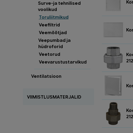
Ko
Surve-ja tehnilised
voolikud
Toruliitmikud
Veefiltrid
Ko
Veemõõtjad
Veepumbad ja
hüdroforid
Veetorud
Ko
21
Veevarustustarvikud
Ventilatsioon
Ko
VIIMISTLUSMATERJALID
Koo
21