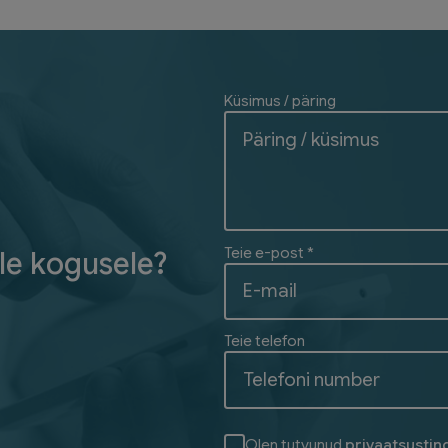
Küsimus / päring
Teie e-post *
le kogusele?
Teie telefon
Olen tutvunud
privaatsusti