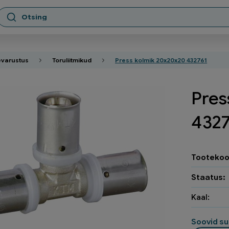
varustus
Toruliitmikud
Press kolmik 20x20x20 432761
Pres
4327
Tootekoo
Staatus:
Kaal:
Soovid su