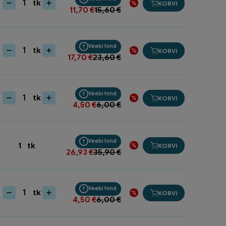
tk
KORVI
Kontrollluuk
11,70
€
15,60
€
20x25
RL2025
kogus
Veebi hind
tk
KORVI
Kontrollluuk
17,70
€
23,60
€
30x40
RL3040
kogus
Veebi hind
tk
KORVI
Koonusliitmik
4,50
€
6,00
€
1¼s-
s
Zn
Veebi hind
2124336
1
tk
KORVI
26,93
€
35,90
€
kogus
Veebi hind
tk
KORVI
Koonusliitmik
4,50
€
6,00
€
1"
s-