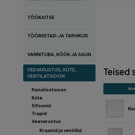
TÖÖKAITSE
TÖÖRIISTAD-JA TARVIKUD
VANNITUBA, KÖÖK JA SAUN
Teised 
VEEVARUSTUS, KÜTE,
VENTILATSIOON
Ni
Kanalisatsioon
Küte
Sifoonid
Ko
Trapid
Veevarustus
Kraanid ja ventiilid