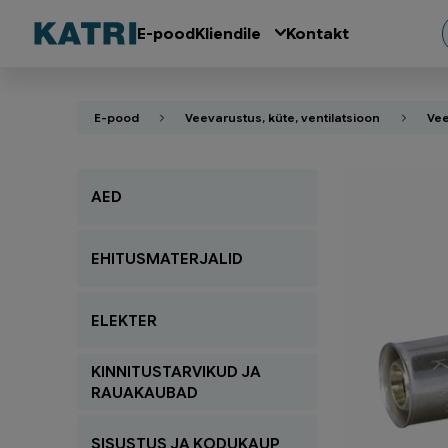
E-pood
Kliendile
Kontakt
E-pood
Veevarustus, küte, ventilatsioon
Vee
AED
EHITUSMATERJALID
ELEKTER
KINNITUSTARVIKUD JA
RAUAKAUBAD
SISUSTUS JA KODUKAUP