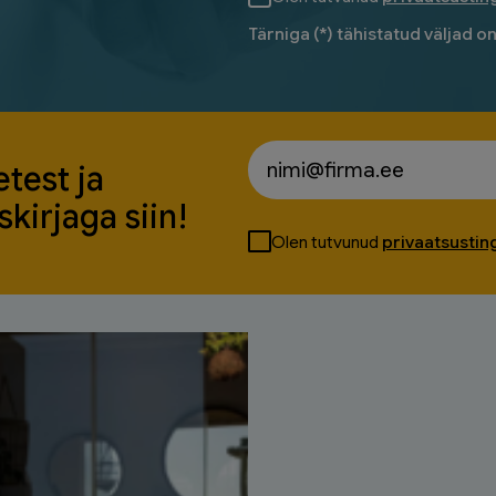
Tärniga (*) tähistatud väljad o
test ja
kirjaga siin!
Olen tutvunud
privaatsusti