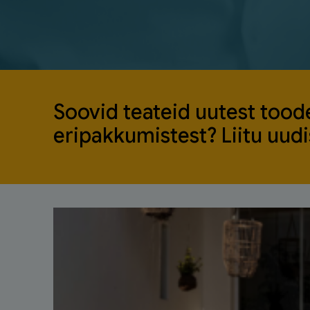
Soovid teateid uutest toode
eripakkumistest? Liitu uudis