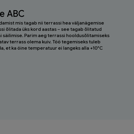
se ABC
damist mis tagab nii terrassi hea väljanägemise
si õlitada üks kord aastas – see tagab õlitatud
ni säilimise. Parim aeg terrassi hooldusõlitamiseks
tatav terrass olema kuiv. Töö tegemiseks tuleb
gida, et ka öine temperatuur ei langeks alla +10°C