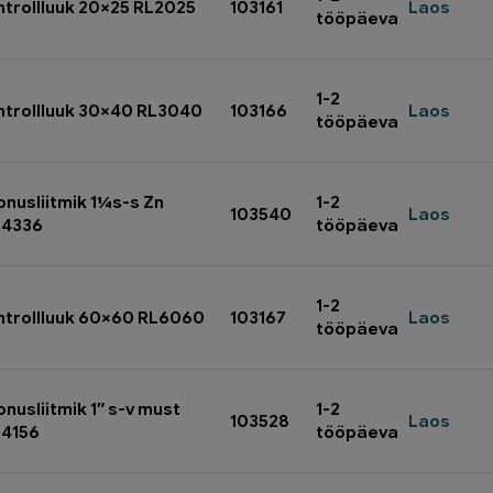
ntrollluuk 20×25 RL2025
103161
Laos
tööpäeva
1-2
ntrollluuk 30×40 RL3040
103166
Laos
tööpäeva
onusliitmik 1¼s-s Zn
1-2
103540
Laos
24336
tööpäeva
1-2
ntrollluuk 60×60 RL6060
103167
Laos
tööpäeva
nusliitmik 1″ s-v must
1-2
103528
Laos
24156
tööpäeva