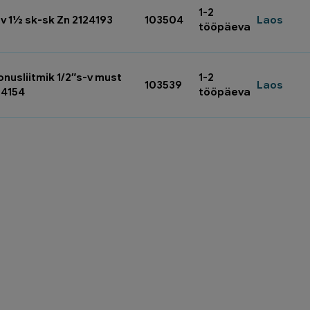
1-2
lv 1½ sk-sk Zn 2124193
103504
Laos
tööpäeva
nusliitmik 1/2″s-v must
1-2
103539
Laos
24154
tööpäeva