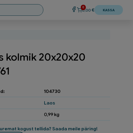
0
€
0,00
KASSA
s kolmik 20x20x20
61
d:
104730
Laos
0,99 kg
uremat kogust tellida? Saada meile päring!