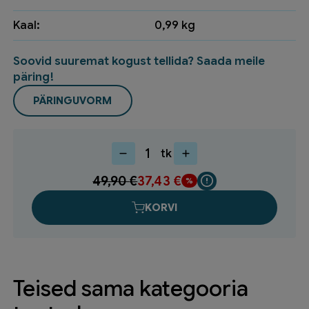
Kaal:
0,99 kg
Soovid suuremat kogust tellida? Saada meile
päring!
PÄRINGUVORM
tk
Riiul
laminaat
49,90
€
37,43
€
50
valge
KORVI
1800x500x18mm
180511
kogus
Teised sama kategooria