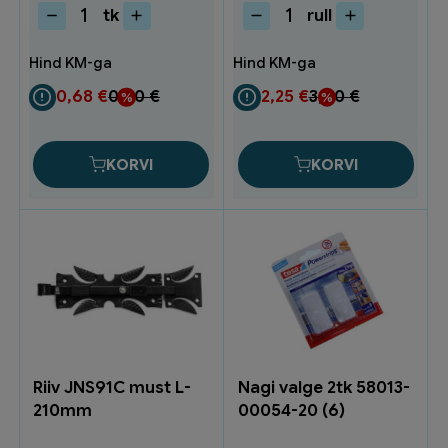
tk
rull
Riiulikandur
Prügikott
200x250
200L
valge
rohel.5tk
810005
KP2003
0,68
€
0,90
€
2,25
€
3,00
€
(20)
(20)
kogus
kogus
KORVI
KORVI
Riiv JNS91C must L-
Nagi valge 2tk 58013-
210mm
00054-20 (6)