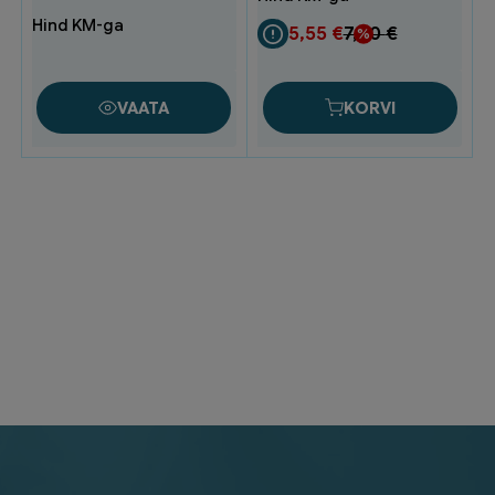
5,6m
55387-
5,55
€
7,40
€
00020-
00
(1)
VAATA
KORVI
kogus