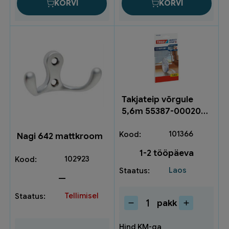
kogus
KORVI
KORVI
Takjateip võrgule
5,6m 55387-00020-
00 (1)
101366
Nagi 642 mattkroom
1-2 tööpäeva
102923
Laos
—
Tellimisel
pakk
Takjateip
võrgule