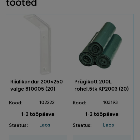
tooted
Riiulikandur 200×250
Prügikott 200L
valge 810005 (20)
rohel.5tk KP2003 (20)
102222
103193
1-2 tööpäeva
1-2 tööpäeva
Laos
Laos