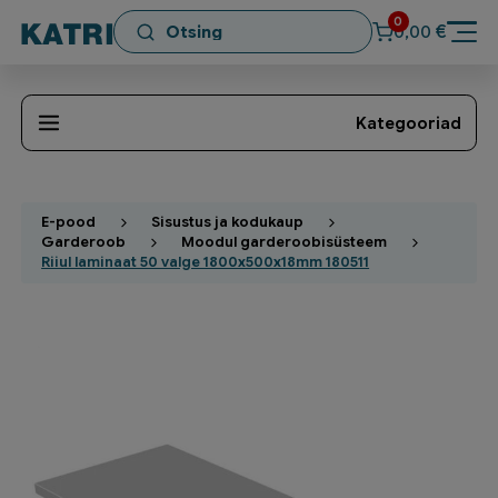
0
€
0,00
Kategooriad
E-pood
Sisustus ja kodukaup
Garderoob
Moodul garderoobisüsteem
Riiul laminaat 50 valge 1800x500x18mm 180511