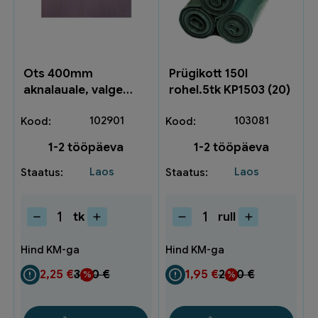
Ots 400mm
Prügikott 150l
aknalauale, valge
rohel.5tk KP1503 (20)
nr.6 502163674
102901
103081
1-2 tööpäeva
1-2 tööpäeva
Laos
Laos
tk
rull
Ots
Prügikott
400mm
150l
aknalauale,
rohel.5tk
valge
KP1503
2,25
€
3,00
€
1,95
€
2,60
€
nr.6
(20)
502163674
kogus