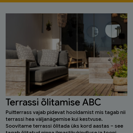
Terrassi õlitamise ABC
Puitterrass vajab pidevat hooldamist mis tagab nii
terrassi hea väljanägemise kui kestvuse.
Soovitame terrassi õlitada üks kord aastas – see
tagab õlitatud pinna ilmastikukindluse ja tooni