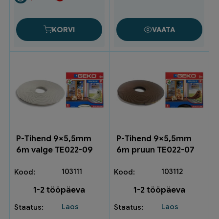
KP0751
(20)
kogus
KORVI
VAATA
P-Tihend 9×5,5mm
P-Tihend 9×5,5mm
6m valge TE022-09
6m pruun TE022-07
103111
103112
1-2 tööpäeva
1-2 tööpäeva
Laos
Laos