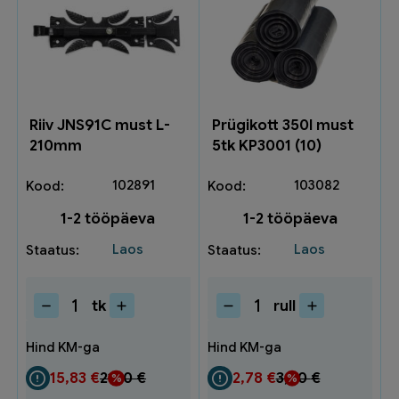
Riiv JNS91C must L-
Prügikott 350l must
210mm
5tk KP3001 (10)
102891
103082
1-2 tööpäeva
1-2 tööpäeva
Laos
Laos
tk
rull
Riiv
Prügikott
JNS91C
350l
must
must
L-
5tk
15,83
€
21,10
€
2,78
€
3,70
€
210mm
KP3001