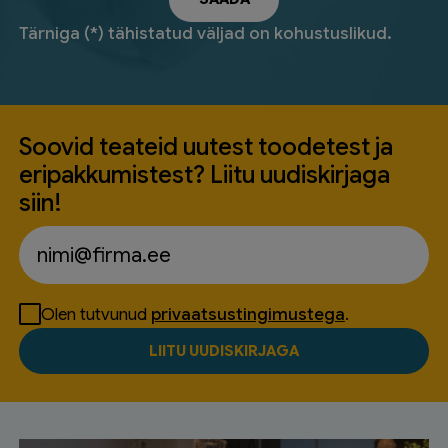
Tärniga (*) tähistatud väljad on kohustuslikud.
Soovid teateid uutest toodetest ja
eripakkumistest? Liitu uudiskirjaga
siin!
Olen tutvunud
privaatsustingimustega
.