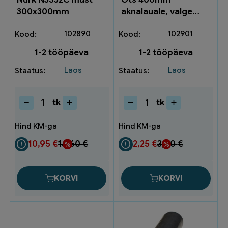
300x300mm
aknalauale, valge
nr.6 502163674
102890
102901
1-2 tööpäeva
1-2 tööpäeva
Laos
Laos
tk
tk
Nurk
Ots
NJS32C
400mm
must
aknalauale,
300x300mm
valge
10,95
€
14,60
€
2,25
€
3,00
€
kogus
nr.6
502163674
kogus
KORVI
KORVI