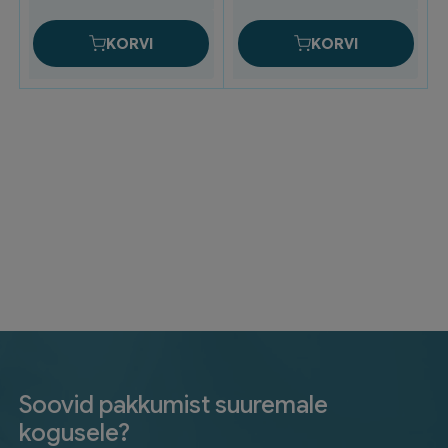
kogus
(10)
kogus
KORVI
KORVI
Soovid pakkumist suuremale
kogusele?