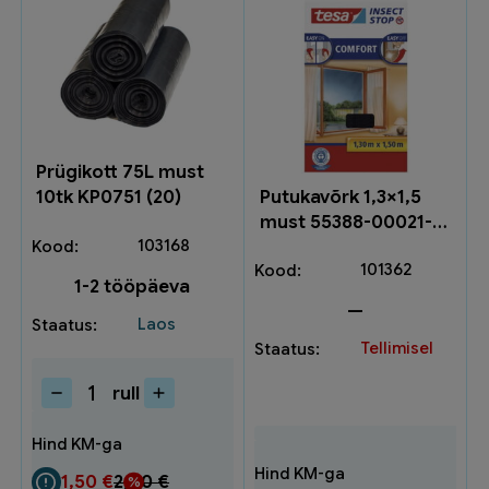
Prügikott 75L must
Putukavõrk 1,3×1,5
10tk KP0751 (20)
must 55388-00021-
103168
00 (1)
101362
1-2 tööpäeva
—
Laos
Tellimisel
rull
Prügikott
75L
must
10tk
1,50
€
2,00
€