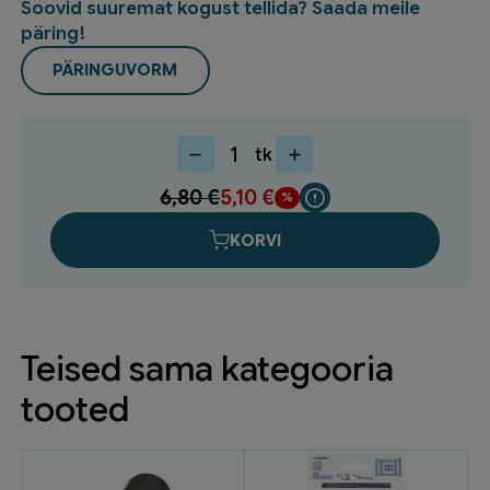
Soovid suuremat kogust tellida? Saada meile
päring!
PÄRINGUVORM
tk
Riiulikandur
WDP165
6,80
€
5,10
€
165X95mm
kuni
KORVI
7kg
mänd
kogus
Teised sama kategooria
tooted