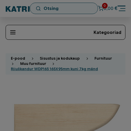
0
€
0,00
Kategooriad
E-pood
Sisustus ja kodukaup
Furnituur
Muu furnituur
Riiulikandur WDP165 165X95mm kuni 7kg mänd