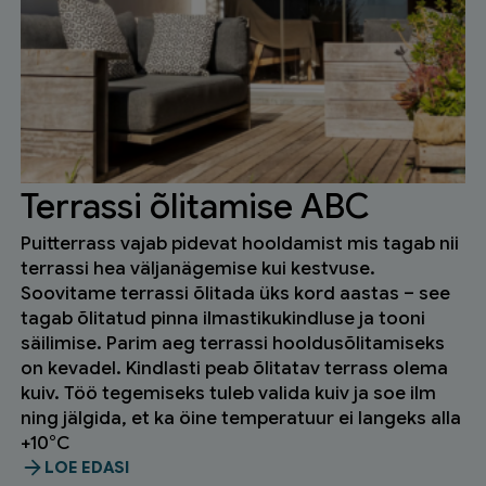
Terrassi õlitamise ABC
Puitterrass vajab pidevat hooldamist mis tagab nii
terrassi hea väljanägemise kui kestvuse.
Soovitame terrassi õlitada üks kord aastas – see
tagab õlitatud pinna ilmastikukindluse ja tooni
säilimise. Parim aeg terrassi hooldusõlitamiseks
on kevadel. Kindlasti peab õlitatav terrass olema
kuiv. Töö tegemiseks tuleb valida kuiv ja soe ilm
ning jälgida, et ka öine temperatuur ei langeks alla
+10°C
LOE EDASI