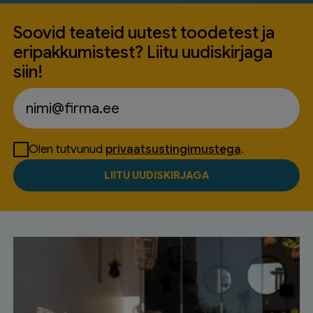
Soovid teateid uutest toodetest ja
eripakkumistest? Liitu uudiskirjaga
siin!
Olen tutvunud
privaatsustingimustega
.