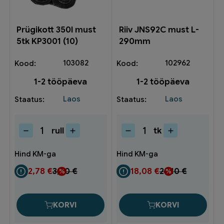
Prügikott 350l must
Riiv JNS92C must L-
5tk KP3001 (10)
290mm
103082
102962
1-2 tööpäeva
1-2 tööpäeva
Laos
Laos
rull
tk
Prügikott
Riiv
350l
JNS92C
must
must
5tk
L-
2,78
€
3,70
€
18,08
€
24,10
€
KP3001
290mm
(10)
kogus
kogus
KORVI
KORVI