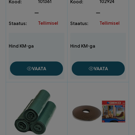
101361
102924
—
—
Tellimisel
Tellimisel
VAATA
VAATA