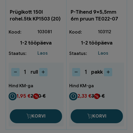
Prügikott 150l
P-Tihend 9×5,5mm
rohel.5tk KP1503 (20)
6m pruun TE022-07
103081
103112
1-2 tööpäeva
1-2 tööpäeva
Laos
Laos
rull
pakk
Prügikott
P-
150l
Tihend
rohel.5tk
9x5,5mm
KP1503
6m
1,95
€
2,60
€
2,33
€
3,10
€
(20)
pruun
kogus
TE022-
07
KORVI
KORVI
kogus