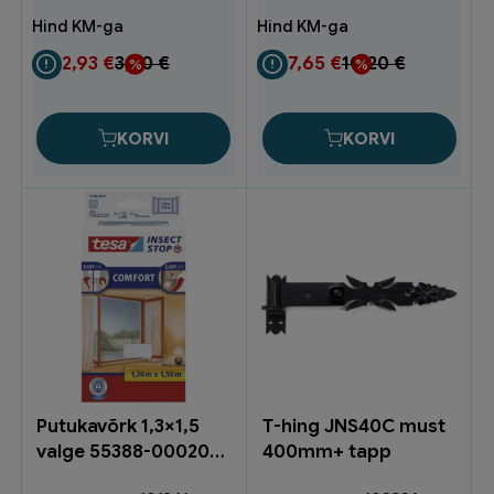
250l
sang
rohel.5tk
UC19
KP2503
valge
2,93
€
3,90
€
7,65
€
10,20
€
(12)
kogus
kogus
KORVI
KORVI
Putukavõrk 1,3×1,5
T-hing JNS40C must
valge 55388-00020-
400mm+ tapp
00 (1)