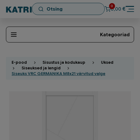
0
€
0,00
Kategooriad
E-pood
Sisustus ja kodukaup
Uksed
Siseuksed ja lengid
Siseuks VRC GERMANIKA M8x21 värvitud valge