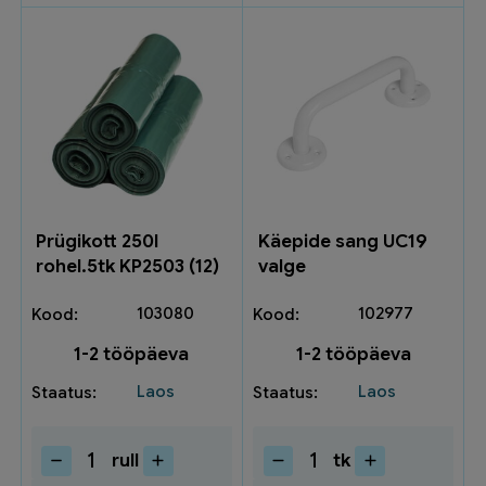
Prügikott 250l
Käepide sang UC19
rohel.5tk KP2503 (12)
valge
103080
102977
1-2 tööpäeva
1-2 tööpäeva
Laos
Laos
rull
tk
Prügikott
Käepide