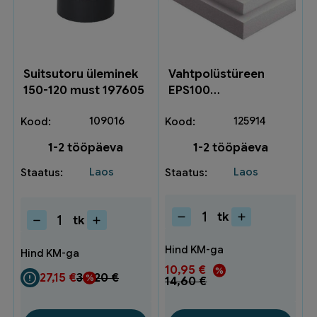
Suitsutoru üleminek
Vahtpolüstüreen
150-120 must 197605
EPS100
100x1000x1200
109016
125914
6tk/pk
1-2 tööpäeva
1-2 tööpäeva
Laos
Laos
tk
tk
Vahtpolüstüreen
Suitsutoru
EPS100
üleminek
100x1000x1200
150-
10,95
€
6tk/pk
120
27,15
€
36,20
€
Algne
Current
14,60
€
kogus
hind
price
must
oli:
is:
197605
14,60 €.
10,95 €.