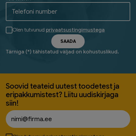
Olen tutvunud
privaatsustingimustega
Tärniga (*) tähistatud väljad on kohustuslikud.
Soovid teateid uutest toodetest ja
eripakkumistest? Liitu uudiskirjaga
siin!