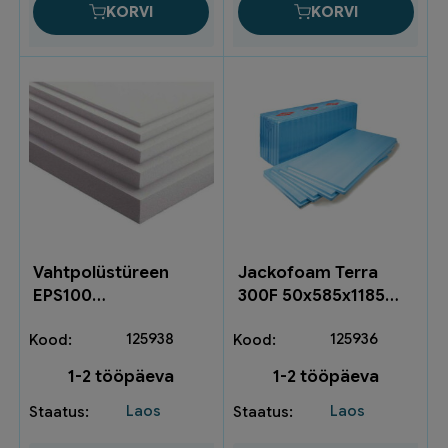
kogus
KORVI
KORVI
Vahtpolüstüreen
Jackofoam Terra
EPS100
300F 50x585x1185
50x1000x1200
5,55m²/pk 1028565
125938
125936
10tk/pk
1-2 tööpäeva
1-2 tööpäeva
Laos
Laos