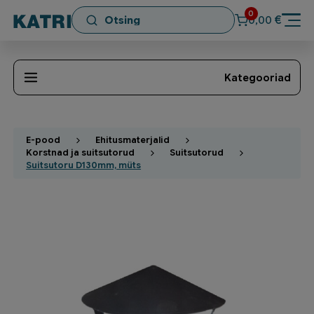
0
€
0,00
Kategooriad
E-pood
Ehitusmaterjalid
Korstnad ja suitsutorud
Suitsutorud
Suitsutoru D130mm, müts