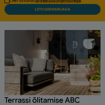
Olen tutvunud
privaatsustingimustega
.
Terrassi õlitamise ABC