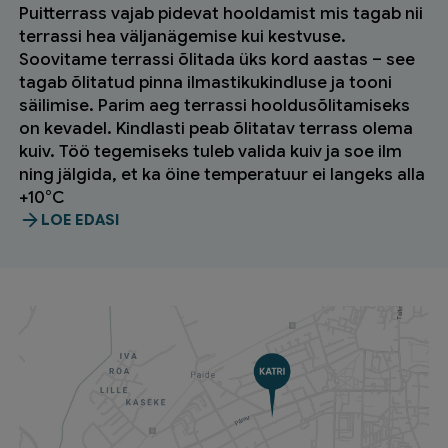
Puitterrass vajab pidevat hooldamist mis tagab nii
terrassi hea väljanägemise kui kestvuse.
Soovitame terrassi õlitada üks kord aastas – see
tagab õlitatud pinna ilmastikukindluse ja tooni
säilimise. Parim aeg terrassi hooldusõlitamiseks
on kevadel. Kindlasti peab õlitatav terrass olema
kuiv. Töö tegemiseks tuleb valida kuiv ja soe ilm
ning jälgida, et ka öine temperatuur ei langeks alla
+10°C
LOE EDASI