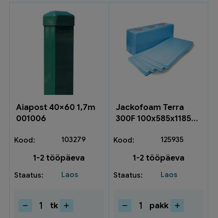
Aiapost 40×60 1,7m
Jackofoam Terra
001006
300F 100x585x1185
2,77m2/pk 1028570
103279
125935
1-2 tööpäeva
1-2 tööpäeva
Laos
Laos
tk
pakk
Aiapost
Jackofoam