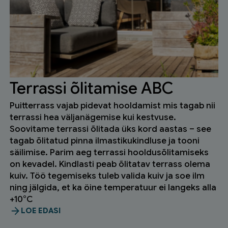
Terrassi õlitamise ABC
Puitterrass vajab pidevat hooldamist mis tagab nii
terrassi hea väljanägemise kui kestvuse.
Soovitame terrassi õlitada üks kord aastas – see
tagab õlitatud pinna ilmastikukindluse ja tooni
säilimise. Parim aeg terrassi hooldusõlitamiseks
on kevadel. Kindlasti peab õlitatav terrass olema
kuiv. Töö tegemiseks tuleb valida kuiv ja soe ilm
ning jälgida, et ka öine temperatuur ei langeks alla
+10°C
LOE EDASI