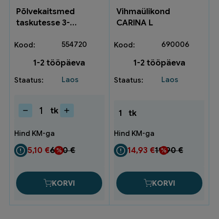
Põlvekaitsmed
Vihmaülikond
taskutesse 3-
CARINA L
79000000
554720
690006
1-2 tööpäeva
1-2 tööpäeva
Laos
Laos
tk
1
tk
Põlvekaitsmed
taskutesse
3-
79000000
5,10
€
6,80
€
14,93
€
19,90
€
kogus
KORVI
KORVI