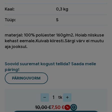
Kaal:
0,3 kg
Tüüp:
S
materjal: 100% polüester 160g/m2. Hoiab niiskuse
kehast eemale.Kuivab kiiresti.Särgi värv ei muutu
aja jooksul.
Soovid suuremat kogust tellida? Saada meile
päring!
PÄRINGUVORM
tk
T-
särk
10,00
€
7,50
€
JOBMAN