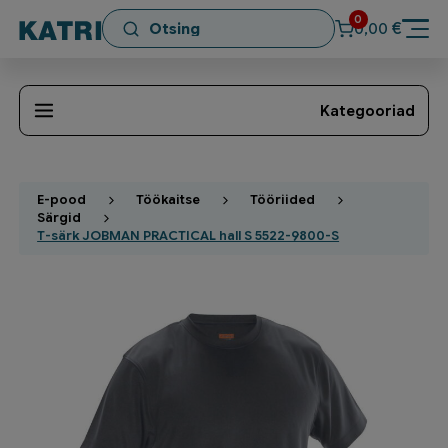
0
€
0,00
Kategooriad
E-pood
Töökaitse
Tööriided
Särgid
T-särk JOBMAN PRACTICAL hall S 5522-9800-S