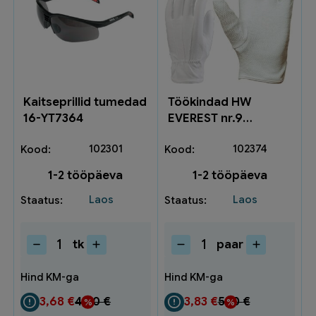
Kaitseprillid tumedad
Töökindad HW
16-YT7364
EVEREST nr.9
HW027.09
102301
102374
1-2 tööpäeva
1-2 tööpäeva
Laos
Laos
tk
paar
Kaitseprillid
Töökindad
tumedad
HW
16-
EVEREST
YT7364
nr.9
3,68
€
4,90
€
3,83
€
5,10
€