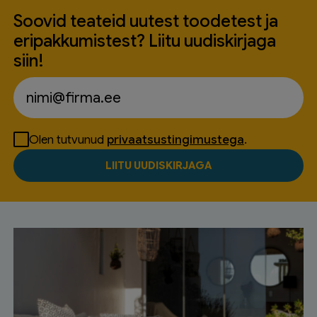
Soovid teateid uutest toodetest ja
eripakkumistest? Liitu uudiskirjaga
siin!
Olen tutvunud
privaatsustingimustega
.