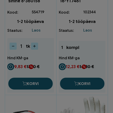
sinine 8-360158
16-YT7461
554719
102344
1-2 tööpäeva
1-2 tööpäeva
Laos
Laos
tk
1
kompl
Põlvekaitsmed
Onyx
sinine
8-
9,83
€
13,10
€
12,23
€
16,30
€
360158
kogus
KORVI
KORVI