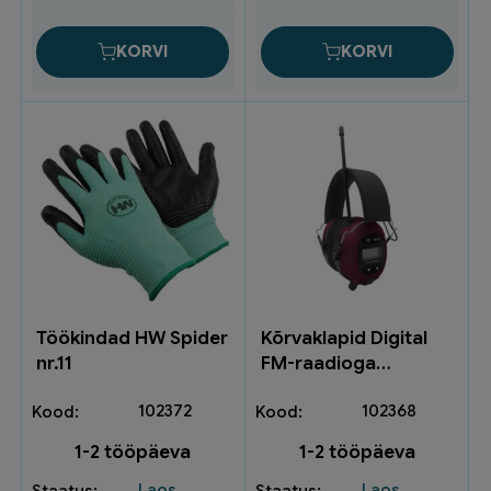
kogus
HW027.09
kogus
KORVI
KORVI
Töökindad HW Spider
Kõrvaklapid Digital
nr.11
FM-raadioga
TN_2083
102372
102368
1-2 tööpäeva
1-2 tööpäeva
Laos
Laos