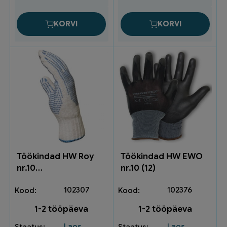
250013
kogus
KORVI
KORVI
Töökindad HW Roy
Töökindad HW EWO
nr.10
nr.10 (12)
kumminuppudega
102307
102376
1-2 tööpäeva
1-2 tööpäeva
Laos
Laos