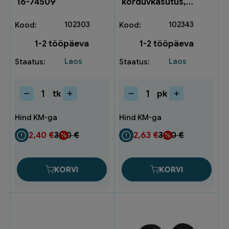
16-74509
korduvkasutus,
nööriga 3M1271
102303
102343
1-2 tööpäeva
1-2 tööpäeva
Laos
Laos
tk
pk
Kaitseprillid
Kõrvatropid
HF105-
3M
2
korduvkasutus,
16-
nööriga
2,40
€
3,20
€
2,63
€
3,50
€
74509
3M1271
kogus
kogus
KORVI
KORVI