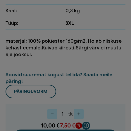
Kaal:
0,3 kg
Tüüp:
3XL
materjal: 100% polüester 160g/m2. Hoiab niiskuse
kehast eemale.Kuivab kiiresti.Särgi värv ei muutu
aja jooksul.
Soovid suuremat kogust tellida? Saada meile
päring!
PÄRINGUVORM
tk
T-
särk
10,00
€
7,50
€
JOBMAN