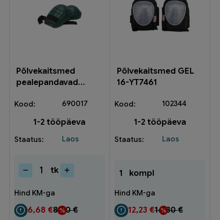
Põlvekaitsmed
Põlvekaitsmed GEL
pealepandavad
16-YT7461
250013 5-250013
690017
102344
1-2 tööpäeva
1-2 tööpäeva
Laos
Laos
tk
1
kompl
Põlvekaitsmed
pealepandavad
250013
5-
6,68
€
8,90
€
12,23
€
16,30
€