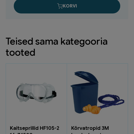
PRACTICAL
KORVI
sinine
3XL
5522-
6700-
Teised sama kategooria
3XL
kogus
tooted
Kaitseprillid HF105-2
Kõrvatropid 3M