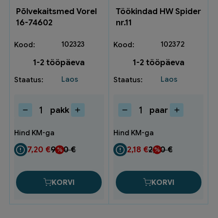
Põlvekaitsmed Vorel
Töökindad HW Spider
16-74602
nr.11
102323
102372
1-2 tööpäeva
1-2 tööpäeva
Laos
Laos
pakk
paar
Põlvekaitsmed
Töökindad
Vorel
HW
16-
Spider
74602
nr.11
7,20
€
9,60
€
2,18
€
2,90
€
kogus
kogus
KORVI
KORVI