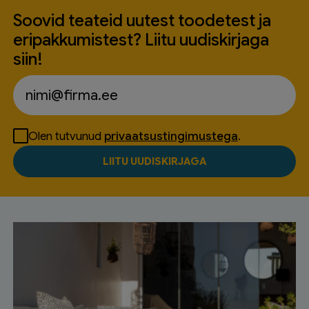
Soovid teateid uutest toodetest ja
eripakkumistest? Liitu uudiskirjaga
siin!
Olen tutvunud
privaatsustingimustega
.