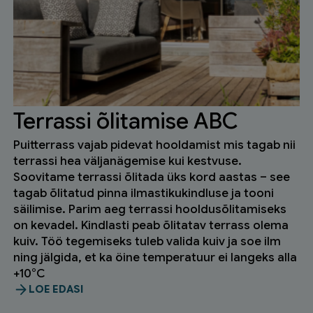
Terrassi õlitamise ABC
Puitterrass vajab pidevat hooldamist mis tagab nii
terrassi hea väljanägemise kui kestvuse.
Soovitame terrassi õlitada üks kord aastas – see
tagab õlitatud pinna ilmastikukindluse ja tooni
säilimise. Parim aeg terrassi hooldusõlitamiseks
on kevadel. Kindlasti peab õlitatav terrass olema
kuiv. Töö tegemiseks tuleb valida kuiv ja soe ilm
ning jälgida, et ka öine temperatuur ei langeks alla
+10°C
LOE EDASI