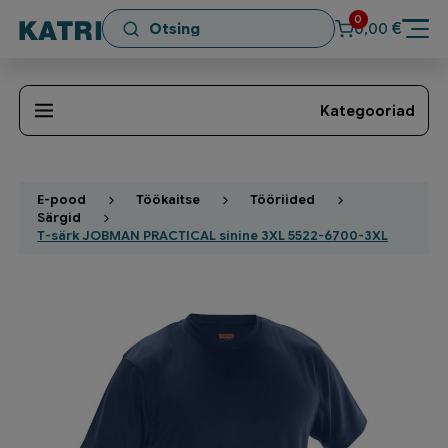
0
€
0,00
Kategooriad
E-pood
Töökaitse
Tööriided
Särgid
T-särk JOBMAN PRACTICAL sinine 3XL 5522-6700-3XL