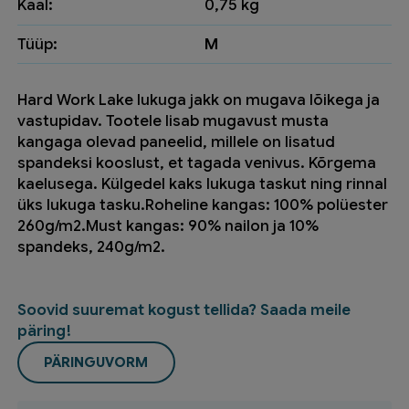
Kaal:
0,75 kg
Tüüp:
M
Hard Work Lake lukuga jakk on mugava lõikega ja
vastupidav. Tootele lisab mugavust musta
kangaga olevad paneelid, millele on lisatud
spandeksi kooslust, et tagada venivus. Kõrgema
kaelusega. Külgedel kaks lukuga taskut ning rinnal
üks lukuga tasku.Roheline kangas: 100% polüester
260g/m2.Must kangas: 90% nailon ja 10%
spandeks, 240g/m2.
Soovid suuremat kogust tellida? Saada meile
päring!
PÄRINGUVORM