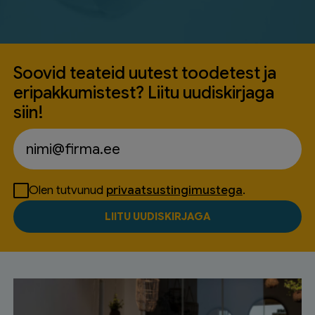
Soovid teateid uutest toodetest ja
eripakkumistest? Liitu uudiskirjaga
siin!
Olen tutvunud
privaatsustingimustega
.