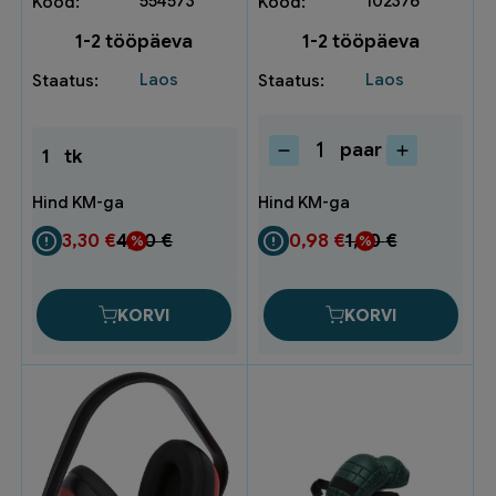
554573
102376
1-2 tööpäeva
1-2 tööpäeva
Laos
Laos
paar
1
tk
Töökindad
HW
EWO
nr.10
3,30
€
4,40
€
0,98
€
1,30
€
(12)
kogus
KORVI
KORVI