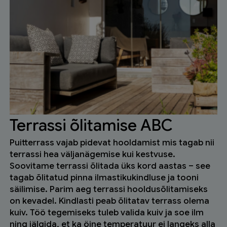
Terrassi õlitamise ABC
Puitterrass vajab pidevat hooldamist mis tagab nii
terrassi hea väljanägemise kui kestvuse.
Soovitame terrassi õlitada üks kord aastas – see
tagab õlitatud pinna ilmastikukindluse ja tooni
säilimise. Parim aeg terrassi hooldusõlitamiseks
on kevadel. Kindlasti peab õlitatav terrass olema
kuiv. Töö tegemiseks tuleb valida kuiv ja soe ilm
ning jälgida, et ka öine temperatuur ei langeks alla