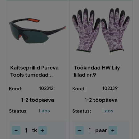
Kaitseprillid Pureva
Töökindad HW Lily
Tools tumedad
lillad nr.9
901602
102312
102339
1-2 tööpäeva
1-2 tööpäeva
Laos
Laos
tk
paar
Kaitseprillid
Töökindad