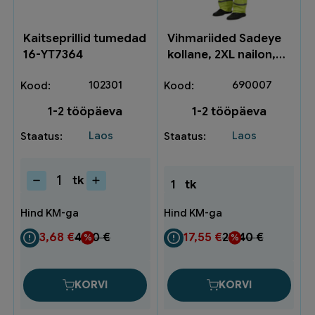
Kaitseprillid tumedad
Vihmariided Sadeye
16-YT7364
kollane, 2XL nailon,
PVCkihiga SADEYE-
102301
690007
2XL
1-2 tööpäeva
1-2 tööpäeva
Laos
Laos
tk
1
tk
Kaitseprillid
tumedad
16-
YT7364
3,68
€
4,90
€
17,55
€
23,40
€
kogus
KORVI
KORVI