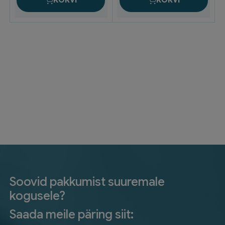
KORVI
KORVI
Soovid pakkumist suuremale
kogusele?
Saada meile päring siit: