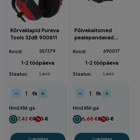
Kõrvaklapid Pureva
Põlvekaitsmed
Tools 32dB 900611
pealepandavad
250013 5-250013
557379
690017
1-2 tööpäeva
1-2 tööpäeva
Laos
Laos
tk
tk
Kõrvaklapid
Põlvekaitsmed
Pureva
pealepandavad
Tools
250013
32dB
5-
7,43
€
9,90
€
6,68
€
8,90
€
900611
250013
kogus
kogus