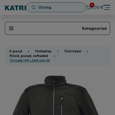
0
€
0,00
Kategooriad
E-pood
Töökaitse
Tööriided
Fliisid, pusad, softsellid
Tööjakk HW LAKE oliiv M