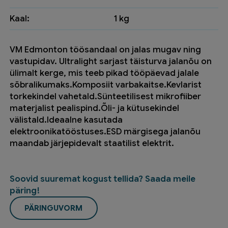
Kaal:
1 kg
VM Edmonton töösandaal on jalas mugav ning
vastupidav. Ultralight sarjast täisturva jalanõu on
ülimalt kerge, mis teeb pikad tööpäevad jalale
sõbralikumaks.Komposiit varbakaitse.Kevlarist
torkekindel vahetald.Sünteetilisest mikrofiiber
materjalist pealispind.Õli- ja kütusekindel
välistald.Ideaalne kasutada
elektroonikatööstuses.ESD märgisega jalanõu
maandab järjepidevalt staatilist elektrit.
Soovid suuremat kogust tellida? Saada meile
päring!
PÄRINGUVORM