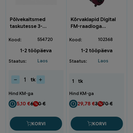
Põlvekaitsmed
Kõrvaklapid Digital
taskutesse 3-
FM-raadioga
79000000
TN_2083
554720
102368
1-2 tööpäeva
1-2 tööpäeva
Laos
Laos
tk
1
tk
Põlvekaitsmed
taskutesse
3-
79000000
5,10
€
6,80
€
29,78
€
39,70
€
kogus
KORVI
KORVI