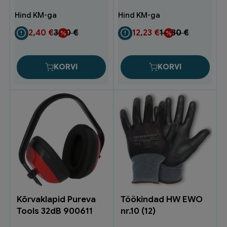
HF105-
2
16-
2,40
€
3,20
€
12,23
€
16,30
€
74509
kogus
KORVI
KORVI
Kõrvaklapid Pureva
Töökindad HW EWO
Tools 32dB 900611
nr.10 (12)