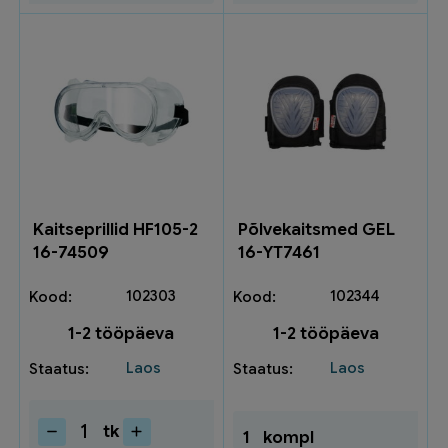
Kaitseprillid HF105-2
Põlvekaitsmed GEL
16-74509
16-YT7461
102303
102344
1-2 tööpäeva
1-2 tööpäeva
Laos
Laos
tk
1
kompl
Kaitseprillid