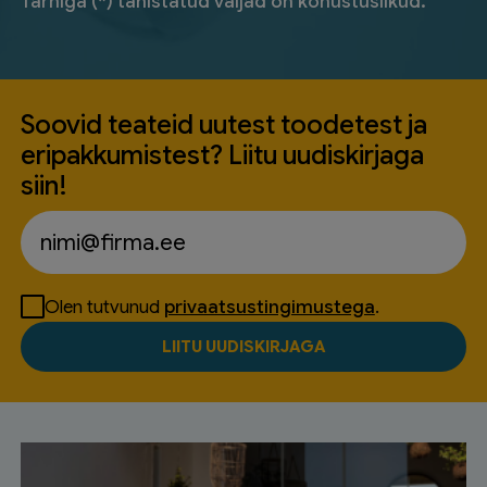
Tärniga (*) tähistatud väljad on kohustuslikud.
Soovid teateid uutest toodetest ja
eripakkumistest? Liitu uudiskirjaga
siin!
Olen tutvunud
privaatsustingimustega
.