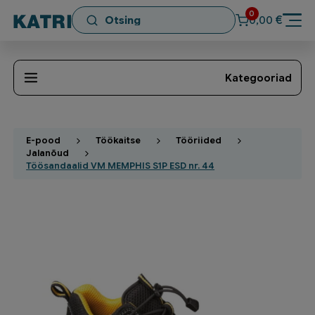
0
€
0,00
Kategooriad
E-pood
Töökaitse
Tööriided
Jalanõud
Töösandaalid VM MEMPHIS S1P ESD nr. 44