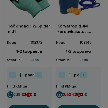
Töökindad HW Spider
Kõrvatropid 3M
nr.11
korduvkasutus,
nööriga 3M1271
102372
102343
1-2 tööpäeva
1-2 tööpäeva
Laos
Laos
paar
pk
Töökindad
Kõrvatropid
HW
3M
Spider
korduvkasutus,
nr.11
nööriga
2,18
€
2,90
€
2,63
€
3,50
€
kogus
3M1271
kogus