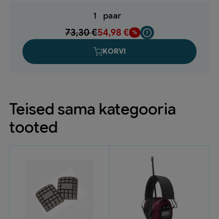
1
paar
73,30
€
54,98
€
KORVI
Teised sama kategooria
tooted