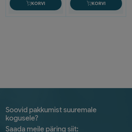
KORVI
KORVI
Soovid pakkumist suuremale
kogusele?
Saada meile päring siit: