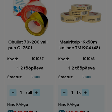
Ohulint 70×200 val-
Maalriteip 19x50m
pun OL7501
kollane TM1904 (48)
101057
101063
1-2 tööpäeva
1-2 tööpäeva
Laos
Laos
rull
tk
Ohulint
Maalriteip
70x200
19x50m
val-
kollane