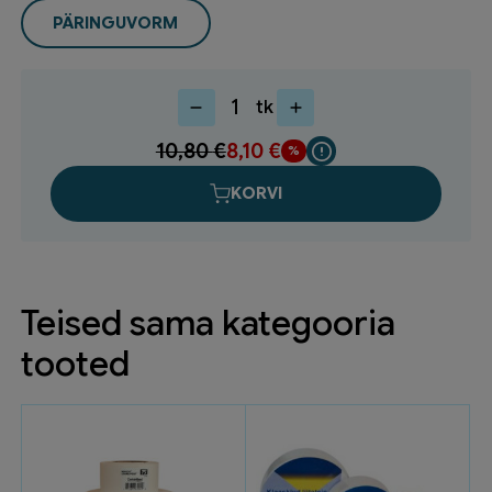
PÄRINGUVORM
tk
Üldehitusteip
33mx50mm
10,80
€
8,10
€
oranz
04843-
KORVI
00008-
00
(6)
kogus
Teised sama kategooria
tooted