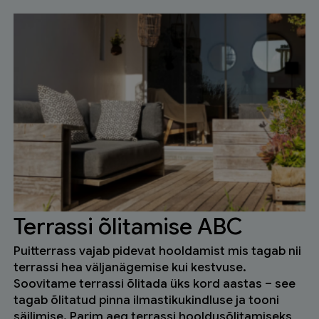
Terrassi õlitamise ABC
Puitterrass vajab pidevat hooldamist mis tagab nii
terrassi hea väljanägemise kui kestvuse.
Soovitame terrassi õlitada üks kord aastas – see
tagab õlitatud pinna ilmastikukindluse ja tooni
säilimise. Parim aeg terrassi hooldusõlitamiseks