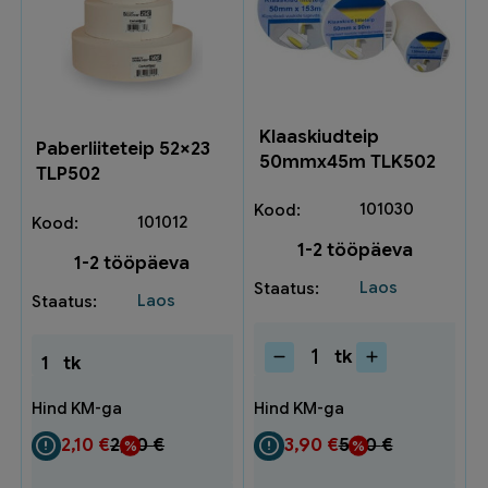
Klaaskiudteip
Paberliiteteip 52×23
50mmx45m TLK502
TLP502
101030
101012
1-2 tööpäeva
1-2 tööpäeva
Laos
Laos
tk
1
tk
Klaaskiudteip
50mmx45m
TLK502
kogus
2,10
€
2,80
€
3,90
€
5,20
€