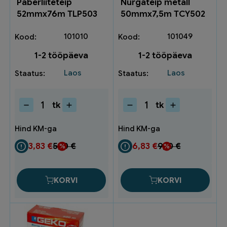
Paberliiteteip
Nurgateip metall
52mmx76m TLP503
50mmx7,5m TCY502
101010
101049
1-2 tööpäeva
1-2 tööpäeva
Laos
Laos
tk
tk
Paberliiteteip
Nurgateip
52mmx76m
metall
TLP503
50mmx7,5m
kogus
TCY502
3,83
€
5,10
€
6,83
€
9,10
€
kogus
KORVI
KORVI