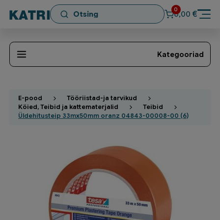
0
€
0,00
Kategooriad
E-pood
Tööriistad-ja tarvikud
Köied, Teibid ja kattematerjalid
Teibid
Üldehitusteip 33mx50mm oranz 04843-00008-00 (6)