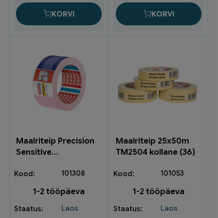
KORVI
KORVI
Maalriteip Precision
Maalriteip 25x50m
Sensitive
TM2504 kollane (36)
50mx50mm 04333-
101308
101053
00021-03 (3)
1-2 tööpäeva
1-2 tööpäeva
Laos
Laos