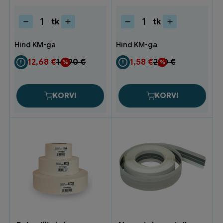
tk
tk
Maalriteip
Maalriteip
Precision
25x50m
Sensitive
TM2504
50mx50mm
kollane
12,68
€
16,90
€
1,58
€
2,10
€
04333-
(36)
00021-
kogus
03
KORVI
KORVI
(3)
kogus