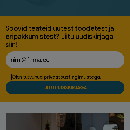
Soovid teateid uutest toodetest ja
eripakkumistest? Liitu uudiskirjaga
siin!
Olen tutvunud
privaatsustingimustega
.