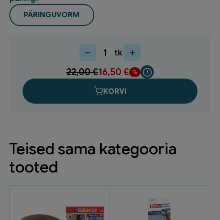
PÄRINGUVORM
tk
Võrkriiul
NECOS
22,00
€
16,50
€
WS50
valge
KORVI
900X508mm
49511
kogus
Teised sama kategooria
tooted