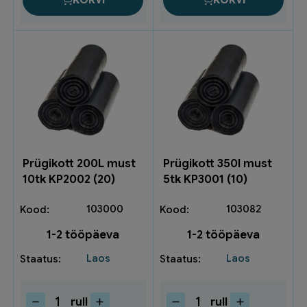
KORVI
KORVI
kogus
Prügikott 200L must
Prügikott 350l must
10tk KP2002 (20)
5tk KP3001 (10)
103000
103082
1-2 tööpäeva
1-2 tööpäeva
Laos
Laos
rull
rull