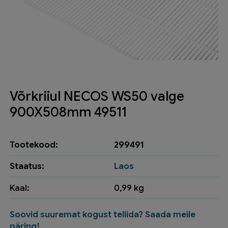
Võrkriiul NECOS WS50 valge
900X508mm 49511
Tootekood:
299491
Staatus:
Laos
Kaal:
0,99 kg
Soovid suuremat kogust tellida? Saada meile
päring!