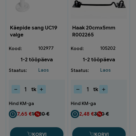
Käepide sang UC19
Haak 20cmx5mm
valge
R002265
102977
105202
1-2 tööpäeva
1-2 tööpäeva
Laos
Laos
tk
tk
Käepide
Haak
sang
20cmx5mm
UC19
R002265
valge
kogus
7,65
€
10,20
€
2,48
€
3,30
€
kogus
KORVI
KORVI