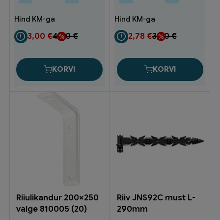
Prügikott
Prügikott
200L
350l
must
must
10tk
5tk
3,00
€
4,00
€
2,78
€
3,70
€
KP2002
KP3001
(20)
(10)
kogus
kogus
KORVI
KORVI
Riiulikandur 200×250
Riiv JNS92C must L-
valge 810005 (20)
290mm