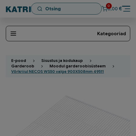
0
€
0,00
Kategooriad
E-pood
Sisustus ja kodukaup
Garderoob
Moodul garderoobisüsteem
Võrkriiul NECOS WS50 valge 900X508mm 49511