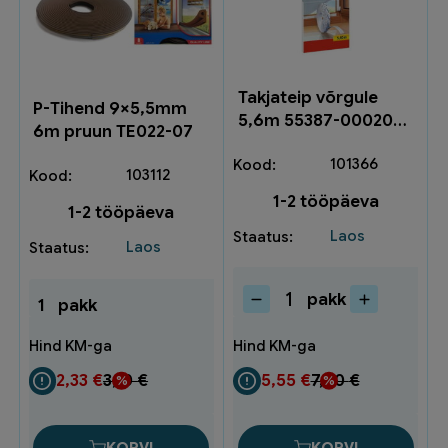
Takjateip võrgule
P-Tihend 9×5,5mm
5,6m 55387-00020-
6m pruun TE022-07
00 (1)
101366
103112
1-2 tööpäeva
1-2 tööpäeva
Laos
Laos
pakk
1
pakk
Takjateip
võrgule
5,6m
55387-
2,33
€
3,10
€
5,55
€
7,40
€
00020-
00
(1)